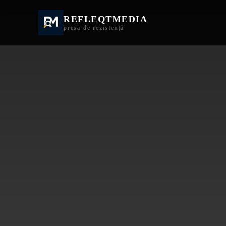
REFLEQTMEDIA
Informații Turda | I
presa de rezistență