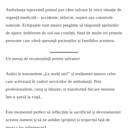
Ambulanța reprezintă primul pas către salvare în orice situație de
urgență medicală – accidente, infarcte, nașteri sau catastrofe
naturale. Echipajele sunt mereu pregătite să răspundă apelurilor
de ajutor, indiferent de oră sau condiții, fiind de multe ori primele
persoane care oferă speranță pacienților și familiilor acestora.
Un mesaj de recunoștință pentru salvatori
Astăzi le transmitem „La mulți ani!” și mulțumiri tuturor celor
care activează în cadrul serviciilor de ambulanță. Prin
profesionalism, curaj și dăruire, ei transformă fiecare misiune
într-o șansă la viață.
Este momentul perfect să reflectăm la sacrificiul și devotamentul
acestor oameni și să ne arătăm sprijinul și respectul față de
munca lor neîntreruptă.