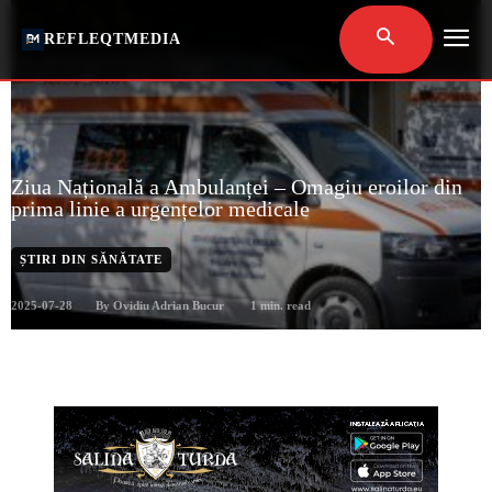
REFLEQTMEDIA
Ziua Națională a Ambulanței – Omagiu eroilor din
prima linie a urgențelor medicale
ȘTIRI DIN SĂNĂTATE
2025-07-28
1
min. read
By
Ovidiu Adrian Bucur