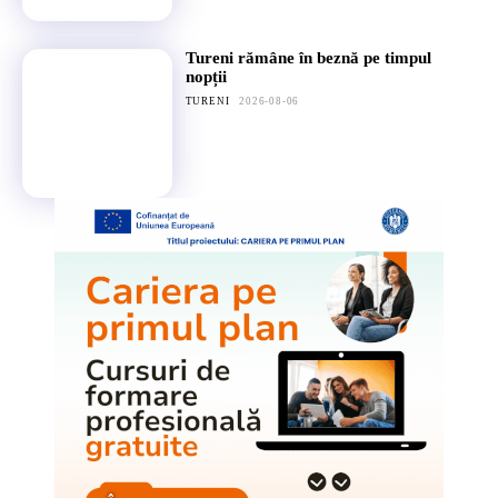
Tureni rămâne în beznă pe timpul
nopții
TURENI
2026-08-06