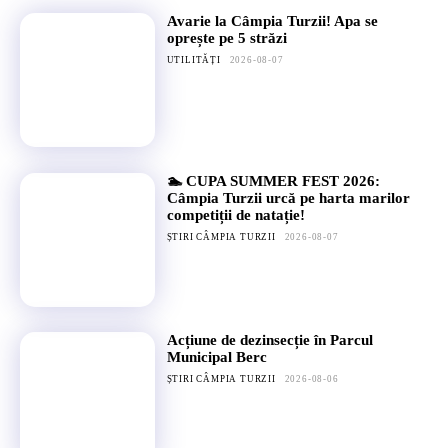
Avarie la Câmpia Turzii! Apa se
oprește pe 5 străzi
UTILITĂȚI
2026-08-07
🏊 CUPA SUMMER FEST 2026:
Câmpia Turzii urcă pe harta marilor
competiții de natație!
ȘTIRI CÂMPIA TURZII
2026-08-07
Acțiune de dezinsecție în Parcul
Municipal Berc
ȘTIRI CÂMPIA TURZII
2026-08-06