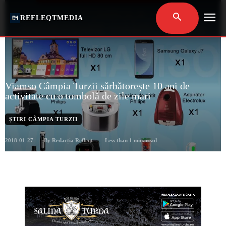
REFLEQTMEDIA
Viamso Câmpia Turzii sărbătorește 10 ani de
activitate cu o tombolă de zile mari
ȘTIRI CÂMPIA TURZII
2018-01-27
Less than 1
min. read
By
Redacția Refleqt