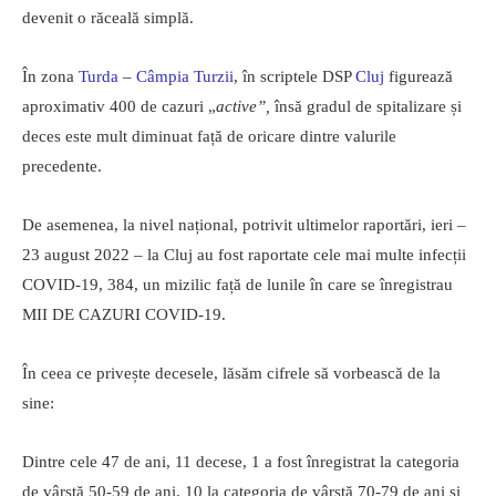
devenit o răceală simplă.
În zona
Turda
–
Câmpia Turzii
, în scriptele DSP
Cluj
figurează
aproximativ 400 de cazuri „
active”,
însă gradul de spitalizare și
deces este mult diminuat față de oricare dintre valurile
precedente.
De asemenea, la nivel național, potrivit ultimelor raportări, ieri –
23 august 2022 – la Cluj au fost raportate cele mai multe infecții
COVID-19, 384, un mizilic față de lunile în care se înregistrau
MII DE CAZURI COVID-19.
În ceea ce privește decesele, lăsăm cifrele să vorbească de la
sine:
Dintre cele 47 de ani, 11 decese, 1 a fost înregistrat la categoria
de vârstă 50-59 de ani, 10 la categoria de vârstă 70-79 de ani și