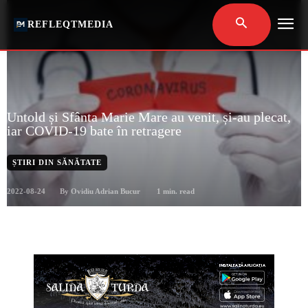
REFLEQTMEDIA
Untold și Sfânta Marie Mare au venit, și-au plecat,
iar COVID-19 bate în retragere
ȘTIRI DIN SĂNĂTATE
2022-08-24
1
min. read
By
Ovidiu Adrian Bucur