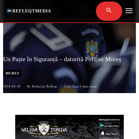
REFLEQTMEDIA
Un Paște în Siguranță – datorită Poliției Mureș
MURES
2018-04-10
Less than 1
min. read
By
Redacția Refleqt