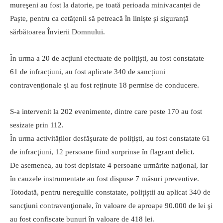
mureşeni au fost la datorie, pe toată perioada minivacanței de
Paște, pentru ca cetățenii să petreacă în liniște și siguranță
sărbătoarea Învierii Domnului.
În urma a 20 de acțiuni efectuate de polițiști, au fost constatate
61 de infracțiuni, au fost aplicate 340 de sancțiuni
contravenționale și au fost reținute 18 permise de conducere.
S-a intervenit la 202 evenimente, dintre care peste 170 au fost
sesizate prin 112.
În urma activităților desfăşurate de poliţişti, au fost constatate 61
de infracţiuni, 12 persoane fiind surprinse în flagrant delict.
De asemenea, au fost depistate 4 persoane urmărite naţional, iar
în cauzele instrumentate au fost dispuse 7 măsuri preventive.
Totodată, pentru neregulile constatate, polițiștii au aplicat 340 de
sancţiuni contravenţionale, în valoare de aproape 90.000 de lei şi
au fost confiscate bunuri în valoare de 418 lei.