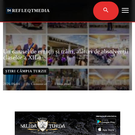
REFLEQTMEDIA
Un carusel de emoții și trăiri, alături de absolvenții
claselor a XII-a
ȘTIRI CÂMPIA TURZII
2026-06-04
1
min. read
By
Comunicat