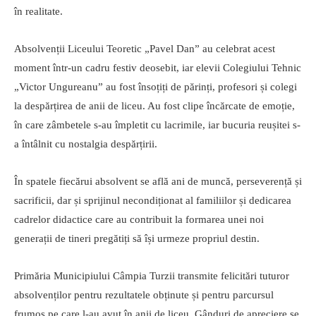
în realitate.
Absolvenții Liceului Teoretic „Pavel Dan” au celebrat acest
moment într-un cadru festiv deosebit, iar elevii Colegiului Tehnic
„Victor Ungureanu” au fost însoțiți de părinți, profesori și colegi
la despărțirea de anii de liceu. Au fost clipe încărcate de emoție,
în care zâmbetele s-au împletit cu lacrimile, iar bucuria reușitei s-
a întâlnit cu nostalgia despărțirii.
În spatele fiecărui absolvent se află ani de muncă, perseverență și
sacrificii, dar și sprijinul necondiționat al familiilor și dedicarea
cadrelor didactice care au contribuit la formarea unei noi
generații de tineri pregătiți să își urmeze propriul destin.
Primăria Municipiului Câmpia Turzii transmite felicitări tuturor
absolvenților pentru rezultatele obținute și pentru parcursul
frumos pe care l-au avut în anii de liceu. Gânduri de apreciere se