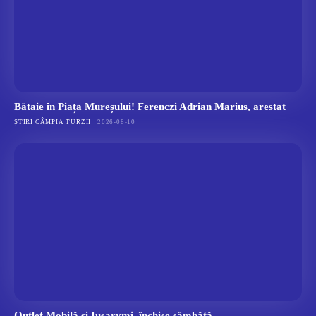
Bătaie în Piața Mureșului! Ferenczi Adrian Marius, arestat
ȘTIRI CÂMPIA TURZII
2026-08-10
Outlet Mobilă și Iusarymi, închise sâmbătă