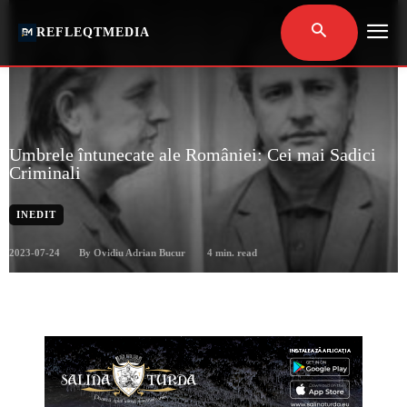
REFLEQTMEDIA
Umbrele întunecate ale României: Cei mai Sadici
Criminali
INEDIT
2023-07-24
4
min. read
By
Ovidiu Adrian Bucur