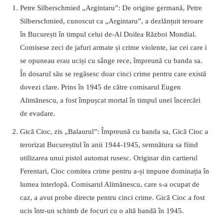
Petre Silberschmied „Argintaru”: De origine germană, Petre
Silberschmied, cunoscut ca „Argintaru”, a dezlănțuit teroare
în București în timpul celui de-Al Doilea Război Mondial.
Comisese zeci de jafuri armate și crime violente, iar cei care i
se opuneau erau uciși cu sânge rece, împreună cu banda sa.
În dosarul său se regăsesc doar cinci crime pentru care există
dovezi clare. Prins în 1945 de către comisarul Eugen
Alimănescu, a fost împușcat mortal în timpul unei încercări
de evadare.
Gică Cioc, zis „Balaurul”: Împreună cu banda sa, Gică Cioc a
terorizat Bucureștiul în anii 1944-1945, semnătura sa fiind
utilizarea unui pistol automat rusesc. Originar din cartierul
Ferentari, Cioc comitea crime pentru a-și impune dominația în
lumea interlopă. Comisarul Alimănescu, care s-a ocupat de
caz, a avut probe directe pentru cinci crime. Gică Cioc a fost
ucis într-un schimb de focuri cu o altă bandă în 1945.