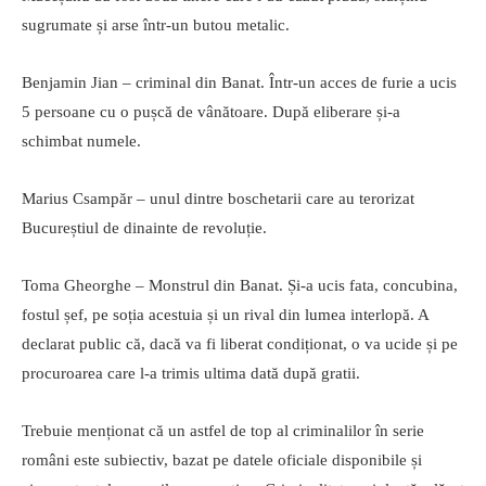
sugrumate și arse într-un butou metalic.
Benjamin Jian – criminal din Banat. Într-un acces de furie a ucis
5 persoane cu o pușcă de vânătoare. După eliberare și-a
schimbat numele.
Marius Csampăr – unul dintre boschetarii care au terorizat
Bucureștiul de dinainte de revoluție.
Toma Gheorghe – Monstrul din Banat. Și-a ucis fata, concubina,
fostul șef, pe soția acestuia și un rival din lumea interlopă. A
declarat public că, dacă va fi liberat condiționat, o va ucide și pe
procuroarea care l-a trimis ultima dată după gratii.
Trebuie menționat că un astfel de top al criminalilor în serie
români este subiectiv, bazat pe datele oficiale disponibile și