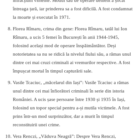
infracțiuni violente. Modul său de operare dement a șocat
întreaga țară, iar prinderea sa a fost dificilă. A fost condamnat
la moarte și executat în 1971.
Florea Rîmaru, crima din gene: Florea Rîmaru, tatăl lui Ion
Rîmaru, a ucis 5 femei în București în anii 1944-1945,
folosind același mod de operare înspăimântător. Deși
notorietatea sa nu se ridică la nivelul fiului său, a rămas unul
dintre cei mai cruzi criminali ai vremurilor respective. A fost
împușcat mortal în timpul capturării sale.
Vasile Tcaciuc, „măcelarul din Iași”: Vasile Tcaciuc a rămas
unul dintre cei mai înfiorători criminali în serie din istoria
României. A ucis șase persoane între 1930 și 1935 în Iași,
folosind un topor special pentru a-și mutila victimele. A fost
prins într-un mod surprinzător, dar a murit în timpul
reconstituirii unei crime.
Vera Renczi, „Văduva Neagră”: Despre Vera Renczi,