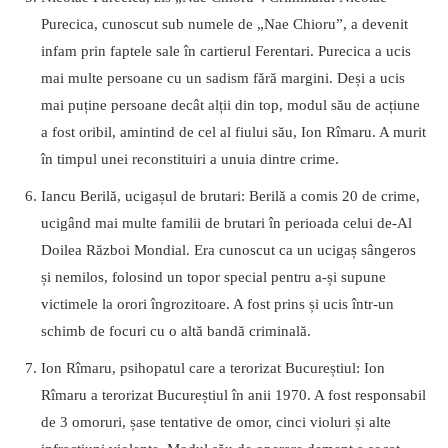
Purecica, cunoscut sub numele de „Nae Chioru”, a devenit
infam prin faptele sale în cartierul Ferentari. Purecica a ucis
mai multe persoane cu un sadism fără margini. Deși a ucis
mai puține persoane decât alții din top, modul său de acțiune
a fost oribil, amintind de cel al fiului său, Ion Rîmaru. A murit
în timpul unei reconstituiri a unuia dintre crime.
Iancu Berilă, ucigașul de brutari: Berilă a comis 20 de crime,
ucigând mai multe familii de brutari în perioada celui de-Al
Doilea Război Mondial. Era cunoscut ca un ucigaș sângeros
și nemilos, folosind un topor special pentru a-și supune
victimele la orori îngrozitoare. A fost prins și ucis într-un
schimb de focuri cu o altă bandă criminală.
Ion Rîmaru, psihopatul care a terorizat Bucureștiul: Ion
Rîmaru a terorizat Bucureștiul în anii 1970. A fost responsabil
de 3 omoruri, șase tentative de omor, cinci violuri și alte