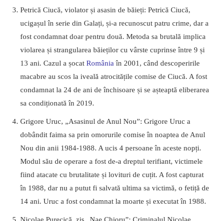
Petrică Ciucă, violator și asasin de băieți: Petrică Ciucă,
ucigașul în serie din Galați, și-a recunoscut patru crime, dar a
fost condamnat doar pentru două. Metoda sa brutală implica
violarea și strangularea băieților cu vârste cuprinse între 9 și
13 ani. Cazul a șocat
România
în 2001, când descoperirile
macabre au scos la iveală atrocitățile comise de Ciucă. A fost
condamnat la 24 de ani de închisoare și se așteaptă eliberarea
sa condiționată în 2019.
Grigore Uruc, „Asasinul de Anul Nou”: Grigore Uruc a
dobândit faima sa prin omorurile comise în noaptea de Anul
Nou din anii 1984-1988. A ucis 4 persoane în aceste nopți.
Modul său de operare a fost de-a dreptul terifiant, victimele
fiind atacate cu brutalitate și lovituri de cuțit. A fost capturat
în 1988, dar nu a putut fi salvată ultima sa victimă, o fetiță de
14 ani. Uruc a fost condamnat la moarte și executat în 1988.
Nicolae Purecică, zis „Nae Chioru”: Criminalul Nicolae