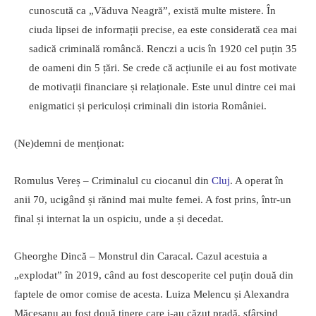
cunoscută ca „Văduva Neagră”, există multe mistere. În
ciuda lipsei de informații precise, ea este considerată cea mai
sadică criminală româncă. Renczi a ucis în 1920 cel puțin 35
de oameni din 5 țări. Se crede că acțiunile ei au fost motivate
de motivații financiare și relaționale. Este unul dintre cei mai
enigmatici și periculoși criminali din istoria României.
(Ne)demni de menționat:
Romulus Vereș – Criminalul cu ciocanul din
Cluj
. A operat în
anii 70, ucigând și rănind mai multe femei. A fost prins, într-un
final și internat la un ospiciu, unde a și decedat.
Gheorghe Dincă – Monstrul din Caracal. Cazul acestuia a
„explodat” în 2019, când au fost descoperite cel puțin două din
faptele de omor comise de acesta. Luiza Melencu și Alexandra
Măceșanu au fost două tinere care i-au căzut pradă, sfârșind