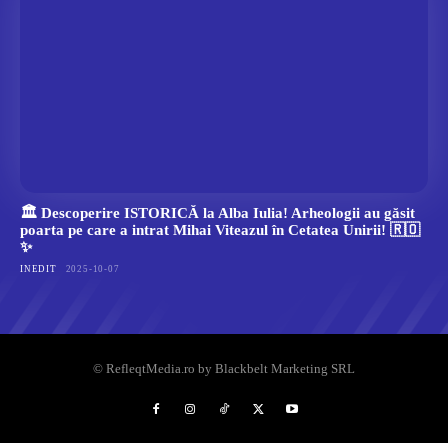
🏛️ Descoperire ISTORICĂ la Alba Iulia! Arheologii au găsit
poarta pe care a intrat Mihai Viteazul în Cetatea Unirii! 🇷🇴
✨
INEDIT
2025-10-07
© RefleqtMedia.ro by Blackbelt Marketing SRL