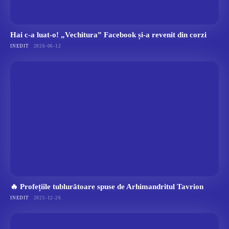
Hai c-a luat-o! „Vechitura” Facebook și-a revenit din corzi
INEDIT
2026-06-12
🔥 Profețiile tublurătoare spuse de Arhimandritul Tavrion
INEDIT
2025-12-26