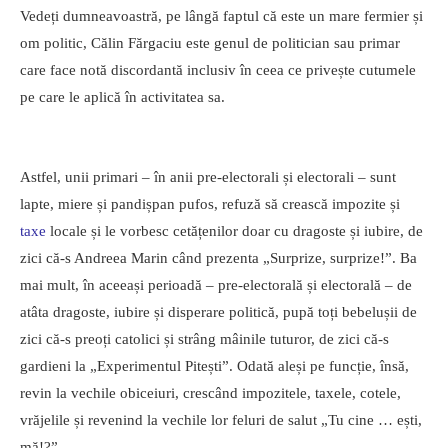
Vedeți dumneavoastră, pe lângă faptul că este un mare fermier și
om politic, Călin Fărgaciu este genul de politician sau primar
care face notă discordantă inclusiv în ceea ce privește cutumele
pe care le aplică în activitatea sa.
Astfel, unii primari – în anii pre-electorali și electorali – sunt
lapte, miere și pandișpan pufos, refuză să crească impozite și
taxe
locale și le vorbesc cetățenilor doar cu dragoste și iubire, de
zici că-s Andreea Marin când prezenta „Surprize, surprize!”. Ba
mai mult, în aceeași perioadă – pre-electorală și electorală – de
atâta dragoste, iubire și disperare politică, pupă toți bebelușii de
zici că-s preoți catolici și strâng mâinile tuturor, de zici că-s
gardieni la „Experimentul Pitești”. Odată aleși pe funcție, însă,
revin la vechile obiceiuri, crescând impozitele, taxele, cotele,
vrăjelile și revenind la vechile lor feluri de salut „Tu cine … ești,
mă!?”.