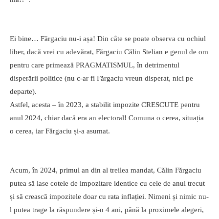
Ei bine… Fărgaciu nu-i așa! Din câte se poate observa cu ochiul
liber, dacă vrei cu adevărat, Fărgaciu Călin Stelian e genul de om
pentru care primează PRAGMATISMUL, în detrimentul
disperării politice (nu c-ar fi Fărgaciu vreun disperat, nici pe
departe).
Astfel, acesta – în 2023, a stabilit impozite CRESCUTE pentru
anul 2024, chiar dacă era an electoral! Comuna o cerea, situația
o cerea, iar Fărgaciu și-a asumat.
Acum, în 2024, primul an din al treilea mandat, Călin Fărgaciu
putea să lase cotele de impozitare identice cu cele de anul trecut
și să crească impozitele doar cu rata inflației. Nimeni și nimic nu-
l putea trage la răspundere și-n 4 ani, până la proximele alegeri,