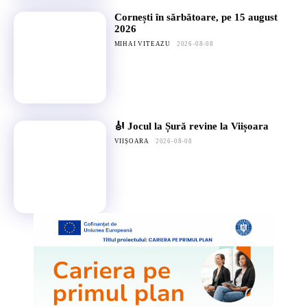
Cornești în sărbătoare, pe 15 august
2026
MIHAI VITEAZU
2026-08-08
🎻 Jocul la Șură revine la Viișoara
VIIȘOARA
2026-08-08