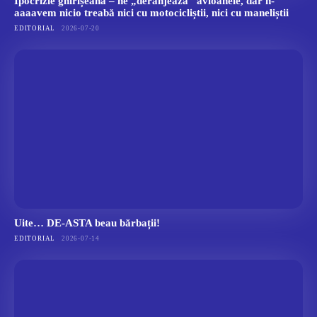
Ipocrizie ghirișeană – ne „deranjează” avioanele, dar n-
aaaavem nicio treabă nici cu motocicliștii, nici cu maneliștii
EDITORIAL
2026-07-20
Uite… DE-ASTA beau bărbații!
EDITORIAL
2026-07-14