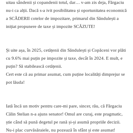
uitau sândenii și copandenii totul, dar… v-am zis deja, Fărgaciu
nu-i ca alții. Dacă s-a ivit posibilitatea și oportunitatea economică
a SCĂDERII cotelor de impozitare, primarul din Săndulești a
inițiat propunere de taxe și impozite SCĂZUTE!
Și uite așa, în 2025, cetățenii din Săndulești și Copăceni vor plăti
cu 9.6% mai puțin pe impozite și taxe, decât în 2024. E mult, e
puțin? Să stabilească cetățenii.
Cert este că au primar asumat, cum puține localități dimprejur se
pot lăuda!
Iată încă un motiv pentru care-mi pare, sincer, rău, că Fărgaciu
Călin Stelian n-a ajuns senator! Omul are curaj, este pragmatic,
știe când să pună degetul pe rană și-și asumă propriile decizii.
Nu-i plac curvăsăraiele, nu pozează în sfânt și este asumat!