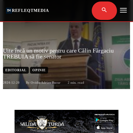
REFLEQTMEDIA
Uite încă un motiv pentru care Călin Fărgaciu
TREBUIA să fie senator
EDITORIAL
OPINIE
2024-12-20
2
min. read
By
Ovidiu Adrian Bucur