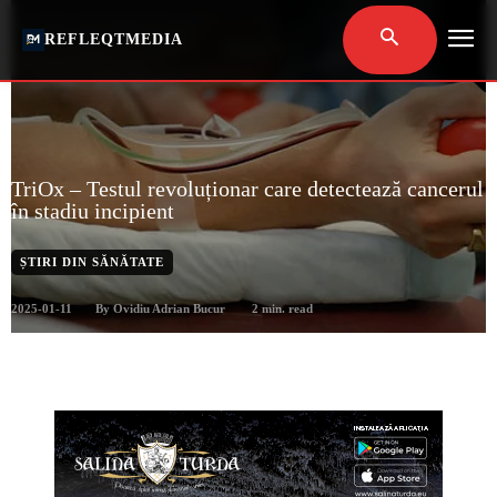
REFLEQTMEDIA
TriOx – Testul revoluționar care detectează cancerul
în stadiu incipient
ȘTIRI DIN SĂNĂTATE
2025-01-11
2
min. read
By
Ovidiu Adrian Bucur