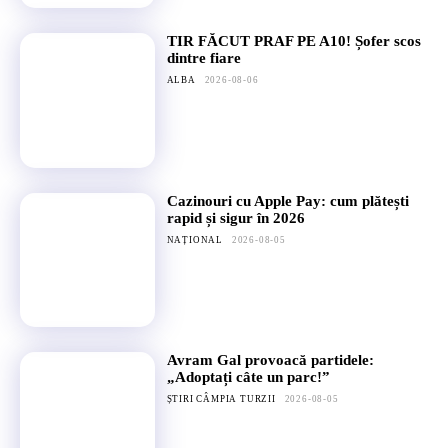
TIR FĂCUT PRAF PE A10! Șofer scos
dintre fiare
ALBA
2026-08-06
Cazinouri cu Apple Pay: cum plătești
rapid și sigur în 2026
NAȚIONAL
2026-08-05
Avram Gal provoacă partidele:
„Adoptați câte un parc!”
ȘTIRI CÂMPIA TURZII
2026-08-05