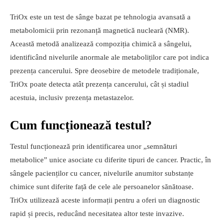
TriOx este un test de sânge bazat pe tehnologia avansată a
metabolomicii prin rezonanță magnetică nucleară (NMR).
Această metodă analizează compoziția chimică a sângelui,
identificând nivelurile anormale ale metaboliților care pot indica
prezența cancerului. Spre deosebire de metodele tradiționale,
TriOx poate detecta atât prezența cancerului, cât și stadiul
acestuia, inclusiv prezența metastazelor.
Cum funcționează testul?
Testul funcționează prin identificarea unor „semnături
metabolice” unice asociate cu diferite tipuri de cancer. Practic, în
sângele pacienților cu cancer, nivelurile anumitor substanțe
chimice sunt diferite față de cele ale persoanelor sănătoase.
TriOx utilizează aceste informații pentru a oferi un diagnostic
rapid și precis, reducând necesitatea altor teste invazive.