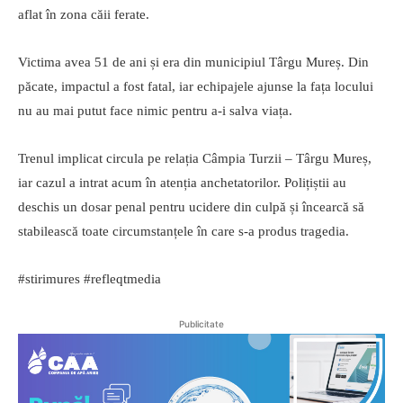
aflat în zona căii ferate.
Victima avea 51 de ani și era din municipiul Târgu Mureș. Din
păcate, impactul a fost fatal, iar echipajele ajunse la fața locului
nu au mai putut face nimic pentru a-i salva viața.
Trenul implicat circula pe relația Câmpia Turzii – Târgu Mureș,
iar cazul a intrat acum în atenția anchetatorilor. Polițiștii au
deschis un dosar penal pentru ucidere din culpă și încearcă să
stabilească toate circumstanțele în care s-a produs tragedia.
#stirimures #refleqtmedia
Publicitate