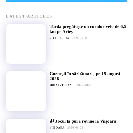
LATEST ARTICLES
Turda pregătește un coridor velo de 6,5
km pe Arieș
ȘTIRI TURDA
2026-08-08
Cornești în sărbătoare, pe 15 august
2026
MIHAI VITEAZU
2026-08-08
🎻 Jocul la Șură revine la Viișoara
VIIȘOARA
2026-08-08