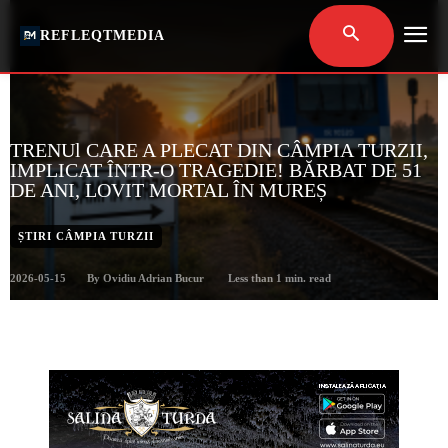
REFLEQTMEDIA
TRENUl CARE A PLECAT DIN CÂMPIA TURZII,
IMPLICAT ÎNTR-O TRAGEDIE! BĂRBAT DE 51
DE ANI, LOVIT MORTAL ÎN MUREȘ
ȘTIRI CÂMPIA TURZII
2026-05-15
Less than 1
min. read
By
Ovidiu Adrian Bucur