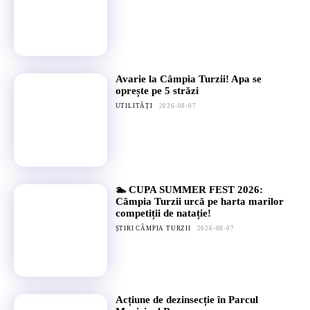
Avarie la Câmpia Turzii! Apa se
oprește pe 5 străzi
UTILITĂȚI
2026-08-07
🏊 CUPA SUMMER FEST 2026:
Câmpia Turzii urcă pe harta marilor
competiții de natație!
ȘTIRI CÂMPIA TURZII
2026-08-07
Acțiune de dezinsecție în Parcul