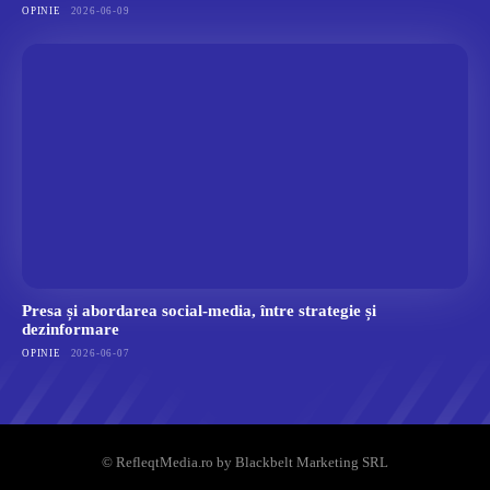
OPINIE
2026-06-09
Presa și abordarea social-media, între strategie și
dezinformare
OPINIE
2026-06-07
© RefleqtMedia.ro by Blackbelt Marketing SRL