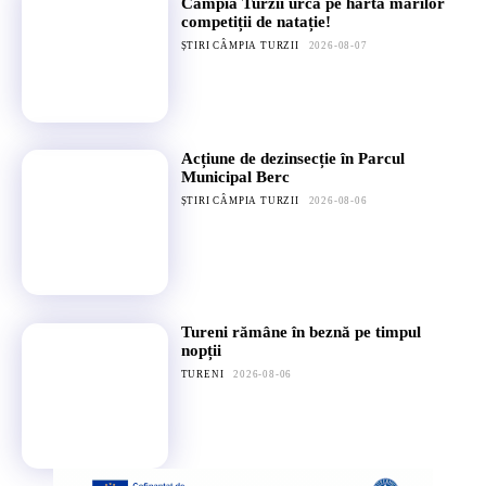
Câmpia Turzii urcă pe harta marilor
competiții de natație!
ȘTIRI CÂMPIA TURZII
2026-08-07
Acțiune de dezinsecție în Parcul
Municipal Berc
ȘTIRI CÂMPIA TURZII
2026-08-06
Tureni rămâne în beznă pe timpul
nopții
TURENI
2026-08-06