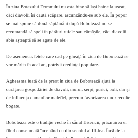
În ziua Botezului Domnului nu este bine să lași haine la uscat,
căci diavolii își caută scăpare, ascunzându-se sub ele. În popor
se mai spune că două săptămâni după Bobotează nu se
recomandă să speli în pârâuri rufele sau cămășile, căci diavolii
abia așteaptă să se agațe de ele.
De asemenea, fetele care cad pe gheaţă în ziua de Bobotează se
vor mărita în acel an, potrivit credinţei populare.
Agheasma luată de la preot în ziua de Bobotează ajută la
curăţarea gospodăriei de diavoli, moroi, șerpi, purici, boli, dar și
de influența oamenilor malefici, precum favorizarea unor recolte
bogate.
Boboteaza este o tradiţie veche în sânul Bisericii, prăznuirea ei
fiind consemnată începând cu din secolul al III-lea. Încă de la