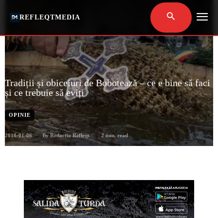
REFLEQTMEDIA
Tradiții și obiceiuri de Bobotează – ce e bine să faci
și ce trebuie să eviți
OPINIE
2018-01-06
2
min. read
By
Redacția Refleqt