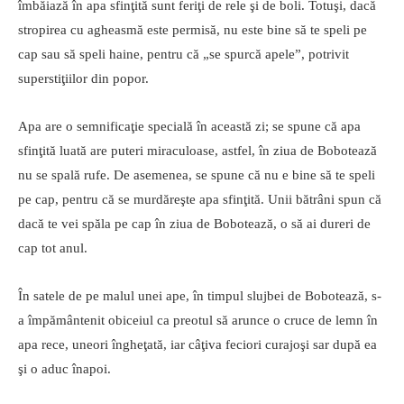
îmbăiază în apa sfinţită sunt feriţi de rele şi de boli. Totuşi, dacă
stropirea cu agheasmă este permisă, nu este bine să te speli pe
cap sau să speli haine, pentru că „se spurcă apele”, potrivit
superstiţiilor din popor.
Apa are o semnificaţie specială în această zi; se spune că apa
sfinţită luată are puteri miraculoase, astfel, în ziua de Bobotează
nu se spală rufe. De asemenea, se spune că nu e bine să te speli
pe cap, pentru că se murdăreşte apa sfinţită. Unii bătrâni spun că
dacă te vei spăla pe cap în ziua de Bobotează, o să ai dureri de
cap tot anul.
În satele de pe malul unei ape, în timpul slujbei de Bobotează, s-
a împământenit obiceiul ca preotul să arunce o cruce de lemn în
apa rece, uneori îngheţată, iar câţiva feciori curajoşi sar după ea
şi o aduc înapoi.