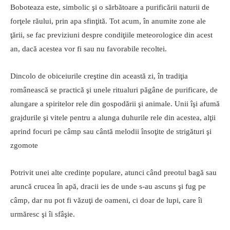
Boboteaza este, simbolic şi o sărbătoare a purificării naturii de
forţele răului, prin apa sfinţită. Tot acum, în anumite zone ale
ţării, se fac previziuni despre condiţiile meteorologice din acest
an, dacă acestea vor fi sau nu favorabile recoltei.
Dincolo de obiceiurile creştine din această zi, în tradiţia
românească se practică şi unele ritualuri păgâne de purificare, de
alungare a spiritelor rele din gospodării şi animale. Unii îşi afumă
grajdurile şi vitele pentru a alunga duhurile rele din acestea, alţii
aprind focuri pe câmp sau cântă melodii însoţite de strigături şi
zgomote
Potrivit unei alte credințe populare, atunci când preotul bagă sau
aruncă crucea în apă, dracii ies de unde s-au ascuns şi fug pe
câmp, dar nu pot fi văzuţi de oameni, ci doar de lupi, care îi
urmăresc şi îi sfâşie.