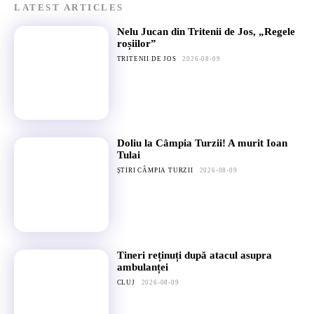
LATEST ARTICLES
Nelu Jucan din Tritenii de Jos, „Regele
roșiilor”
TRITENII DE JOS
2026-08-09
Doliu la Câmpia Turzii! A murit Ioan
Tulai
ȘTIRI CÂMPIA TURZII
2026-08-09
Tineri reținuți după atacul asupra
ambulanței
CLUJ
2026-08-09