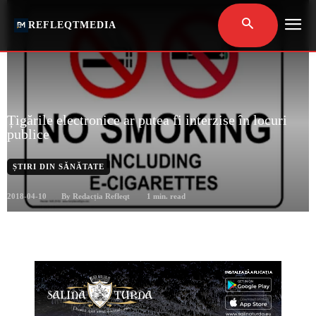
REFLEQTMEDIA
Țigările electronice ar putea fi interzise în locuri
publice
ȘTIRI DIN SĂNĂTATE
2018-04-10
1
min. read
By
Redacția Refleqt