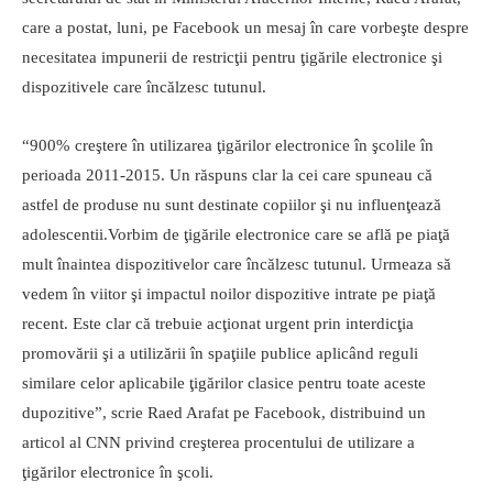
care a postat, luni, pe Facebook un mesaj în care vorbeşte despre
necesitatea impunerii de restricţii pentru ţigările electronice şi
dispozitivele care încălzesc tutunul.
“900% creştere în utilizarea ţigărilor electronice în şcolile în
perioada 2011-2015. Un răspuns clar la cei care spuneau că
astfel de produse nu sunt destinate copiilor şi nu influenţează
adolescentii.Vorbim de ţigările electronice care se află pe piaţă
mult înaintea dispozitivelor care încălzesc tutunul. Urmeaza să
vedem în viitor şi impactul noilor dispozitive intrate pe piaţă
recent. Este clar că trebuie acţionat urgent prin interdicţia
promovării şi a utilizării în spaţiile publice aplicând reguli
similare celor aplicabile ţigărilor clasice pentru toate aceste
dupozitive”, scrie Raed Arafat pe Facebook, distribuind un
articol al CNN privind creşterea procentului de utilizare a
ţigărilor electronice în şcoli.