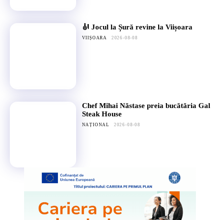
🎻 Jocul la Șură revine la Viișoara
VIIȘOARA
2026-08-08
Chef Mihai Năstase preia bucătăria Gal
Steak House
NAȚIONAL
2026-08-08