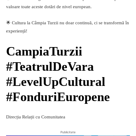
valoare toate aceste dotări de nivel european.
🌟 Cultura la Câmpia Turzii nu doar continuă, ci se transformă în
experiență!
CampiaTurzii
#TeatrulDeVara
#LevelUpCultural
#FonduriEuropene
Direcția Relații cu Comunitatea
Publicitate