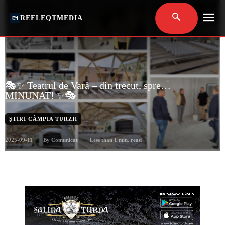
REFLEQTMEDIA
🎭✨ Teatrul de Vară – din trecut, spre…
MINUNAT! ✨🎭
ȘTIRI CÂMPIA TURZII
2025-09-11
Less than 1
min. read
By
Comunicat