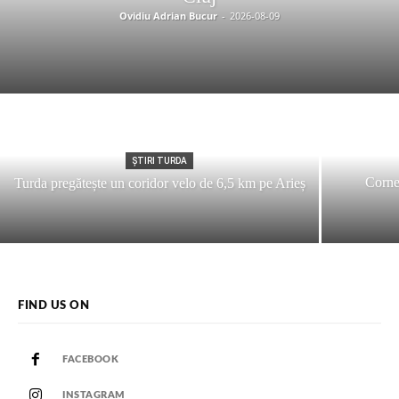
Ovidiu Adrian Bucur
-
2026-08-09
ȘTIRI TURDA
Corne
Turda pregătește un coridor velo de 6,5 km pe Arieș
FIND US ON
FACEBOOK
INSTAGRAM