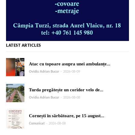
LATEST ARTICLES
Atac cu topoare asupra unei ambulanțe...
Ovidiu Adrian Bucur
-
2026-08-09
Turda pregătește un coridor velo de...
Ovidiu Adrian Bucur
-
2026-08-08
Cornești în sărbătoare, pe 15 august...
Comunicat
-
2026-08-08