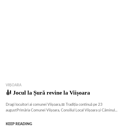
VIIȘOARA
🎻 Jocul la Șură revine la Viișoara
Dragi locuitori ai comunei Viișoara,📅 Tradiția continuă pe 23
augustPrimăria Comunei Viișoara, Consiliul Local Viișoara și Căminul...
KEEP READING