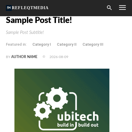
REFLEQTMEDIA
Sample Post Title!
Sample Post Subtitle!
Featured in:
Category I
Category II
Category III
2026-08-09
BY
AUTHOR NAME