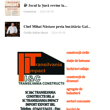
🎻 Jocul la Șură revine la...
Comunicat
-
2026-08-08
Chef Mihai Năstase preia bucătăria Gal...
Ovidiu Adrian Bucur
-
2026-08-08