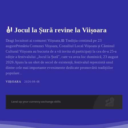
🎻 Jocul la Șură revine la Viișoara
Dragi locuitori ai comunei Viișoara,📅 Tradiția continuă pe 23
augustPrimăria Comunei Viișoara, Consiliul Local Viișoara și Căminul
Cultural Viișoara au bucuria de a vă invita să participați la cea de-a 25-a
ediție a festivalului „Jocul la Șură”, care va avea loc duminică, 23 august
2026.Ajuns la un sfert de secol de existență, festivalul reprezintă unul
dintre cele mai importante evenimente dedicate promovării tradițiilor
populare...
VIIȘOARA
2026-08-08