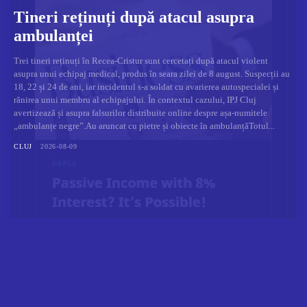
Tineri reținuți după atacul asupra
ambulanței
Trei tineri reținuți în Recea-Cristur sunt cercetați după atacul violent
asupra unui echipaj medical, produs în seara zilei de 8 august. Suspecții au
18, 22 și 24 de ani, iar incidentul s-a soldat cu avarierea autospecialei și
rănirea unui membru al echipajului. În contextul cazului, IPJ Cluj
avertizează și asupra falsurilor distribuite online despre așa-numitele
„ambulanțe negre”.Au aruncat cu pietre și obiecte în ambulanțăTotul...
CLUJ
2026-08-09