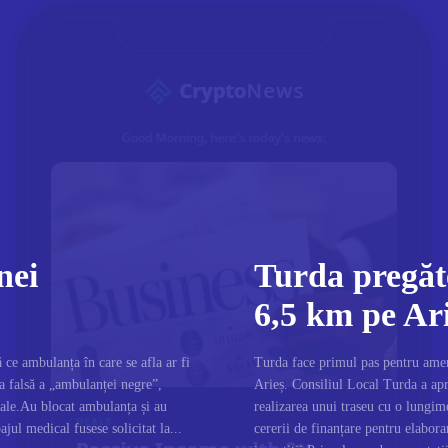
nei
Turda pregăte
6,5 km pe Ar
ce ambulanța în care se afla ar fi
Turda face primul pas pentru amena
ria falsă a „ambulanței negre”,
Arieș. Consiliul Local Turda a apr
ciale.Au blocat ambulanța și au
realizarea unui traseu cu o lungim
jul medical fusese solicitat la...
cererii de finanțare pentru elabor