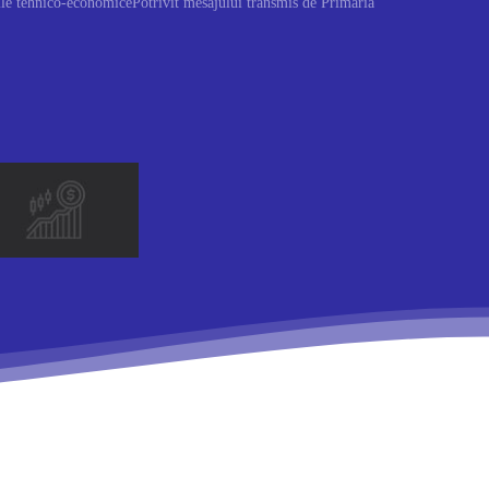
iile tehnico-economicePotrivit mesajului transmis de Primăria