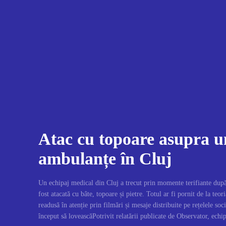
Atac cu topoare asupra u
ambulanțe în Cluj
Un echipaj medical din Cluj a trecut prin momente terifiante după 
fost atacată cu bâte, topoare și pietre. Totul ar fi pornit de la teo
readusă în atenție prin filmări și mesaje distribuite pe rețelele so
început să loveascăPotrivit relatării publicate de Observator, echipa