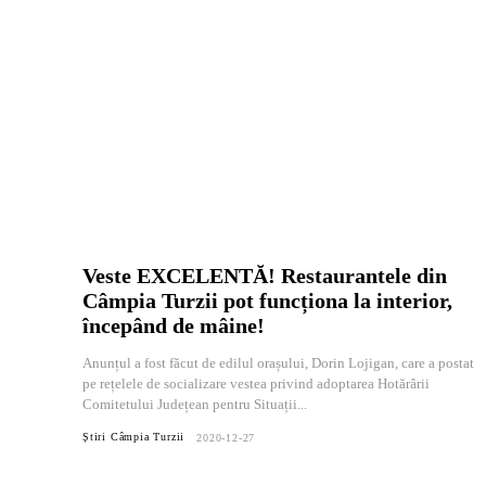
Veste EXCELENTĂ! Restaurantele din
Câmpia Turzii pot funcționa la interior,
începând de mâine!
Anunțul a fost făcut de edilul orașului, Dorin Lojigan, care a postat
pe rețelele de socializare vestea privind adoptarea Hotărârii
Comitetului Județean pentru Situații...
Știri Câmpia Turzii
2020-12-27