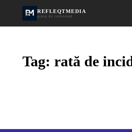
REFLEQTMEDIA
Informații Turda | I
presa de rezistență
Tag:
rată de inci