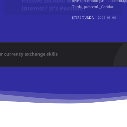
investiții.Primul pas: documentaț
Turda, proiectul „Coridor...
ȘTIRI TURDA
2026-08-08