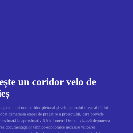
ște un coridor velo de
ieș
jarea unui nou coridor pietonal și velo pe malul drept al râului
obat demararea etapei de pregătire a proiectului, care prevede
e estimată la aproximativ 6,5 kilometri.Decizia vizează depunerea
area documentațiilor tehnico-economice necesare viitoarei