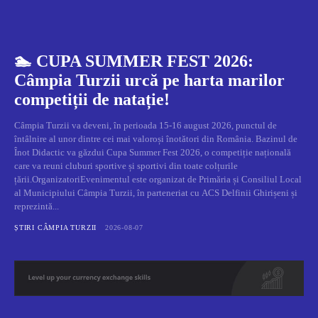
🏊 CUPA SUMMER FEST 2026:
Câmpia Turzii urcă pe harta marilor
competiții de natație!
Câmpia Turzii va deveni, în perioada 15-16 august 2026, punctul de
întâlnire al unor dintre cei mai valoroși înotători din România. Bazinul de
Înot Didactic va găzdui Cupa Summer Fest 2026, o competiție națională
care va reuni cluburi sportive și sportivi din toate colțurile
țării.OrganizatoriEvenimentul este organizat de Primăria și Consiliul Local
al Municipiului Câmpia Turzii, în parteneriat cu ACS Delfinii Ghirișeni și
reprezintă...
ȘTIRI CÂMPIA TURZII
2026-08-07