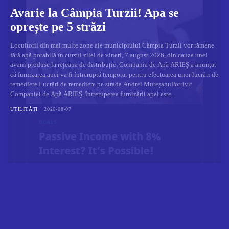
Avarie la Câmpia Turzii! Apa se
oprește pe 5 străzi
Locuitorii din mai multe zone ale municipiului Câmpia Turzii vor rămâne
fără apă potabilă în cursul zilei de vineri, 7 august 2026, din cauza unei
avarii produse la rețeaua de distribuție. Compania de Apă ARIEȘ a anunțat
că furnizarea apei va fi întreruptă temporar pentru efectuarea unor lucrări de
remediere.Lucrări de remediere pe strada Andrei MureșanuPotrivit
Companiei de Apă ARIEȘ, întreruperea furnizării apei este...
UTILITĂȚI
2026-08-07