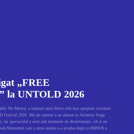
igat „FREE
 la UNTOLD 2026
y No Money, a susținut unul dintre cele mai așteptate recitaluri
 Festival 2026. Mii de oameni s-au adunat la Alchemy Stage
n, iar spectacolul a avut atât momente de divertisment, cât și un
cială.Momentul care a atras atenția s-a produs după ce BBNO$ a...