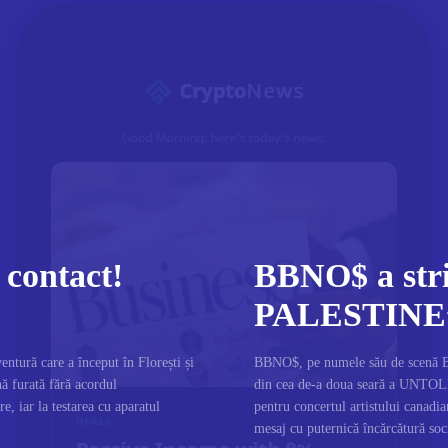
 contact!
BBNO$ a str
PALESTINE”
entură care a început în Florești și
BBNO$, pe numele său de scenă Bab
ină furată fără acordul
din cea de-a doua seară a UNTOLD
e, iar la testarea cu aparatul
pentru concertul artistului canadia
mesaj cu puternică încărcătură so