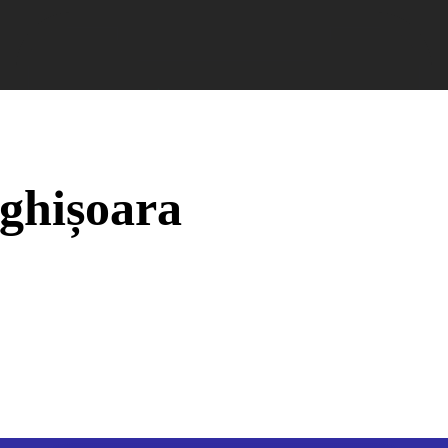
nformații Câmpia Turzii
ȘTIRI!
Politica GDPR/Cook
ighișoara