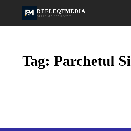
REFLEQTMEDIA
Informații Turda | I
presa de rezistență
Tag:
Parchetul S