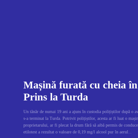
Mașină furată cu cheia în
Prins la Turda
Un tânăr de numai 19 ani a ajuns în custodia polițiștilor după o av
s-a terminat la Turda. Potrivit polițiștilor, acesta ar fi luat o maș
proprietarului, ar fi plecat la drum fără să aibă permis de conducer
etilotest a rezultat o valoare de 0,19 mg/l alcool pur în aerul...