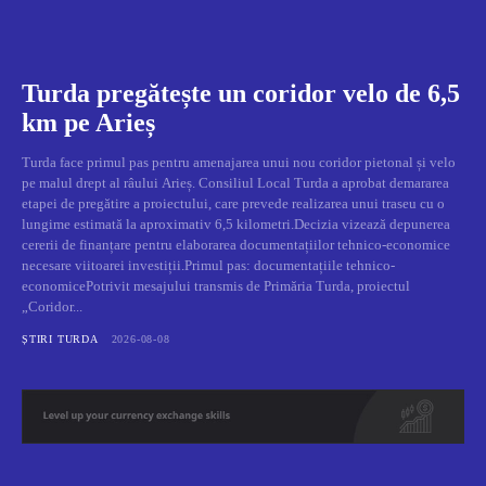
Turda pregătește un coridor velo de 6,5
km pe Arieș
Turda face primul pas pentru amenajarea unui nou coridor pietonal și velo
pe malul drept al râului Arieș. Consiliul Local Turda a aprobat demararea
etapei de pregătire a proiectului, care prevede realizarea unui traseu cu o
lungime estimată la aproximativ 6,5 kilometri.Decizia vizează depunerea
cererii de finanțare pentru elaborarea documentațiilor tehnico-economice
necesare viitoarei investiții.Primul pas: documentațiile tehnico-
economicePotrivit mesajului transmis de Primăria Turda, proiectul
„Coridor...
ȘTIRI TURDA
2026-08-08