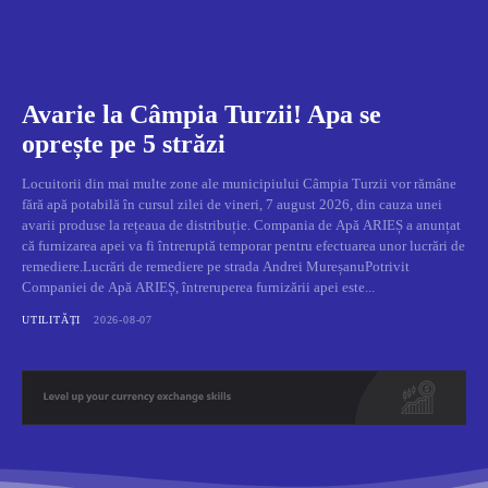
Avarie la Câmpia Turzii! Apa se
oprește pe 5 străzi
Locuitorii din mai multe zone ale municipiului Câmpia Turzii vor rămâne
fără apă potabilă în cursul zilei de vineri, 7 august 2026, din cauza unei
avarii produse la rețeaua de distribuție. Compania de Apă ARIEȘ a anunțat
că furnizarea apei va fi întreruptă temporar pentru efectuarea unor lucrări de
remediere.Lucrări de remediere pe strada Andrei MureșanuPotrivit
Companiei de Apă ARIEȘ, întreruperea furnizării apei este...
UTILITĂȚI
2026-08-07