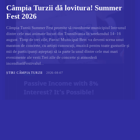
Câmpia Turzii dă lovitura! Summer
Fest 2026
Câmpia Turzii Summer Fest promite să transforme municipiul într-unul
dintre cele mai animate locuri din Transilvania în weekendul 14–16
august. Timp de trei zile, Parcul Municipal Berc va deveni scena unui
maraton de concerte, cu artiști cunoscuți, muzică pentru toate gusturile și
mii de participanți așteptați să ia parte la unul dintre cele mai mari
evenimente ale verii.Trei zile de concerte și atmosferă
incendiarăFestivalul...
ȘTIRI CÂMPIA TURZII
2026-08-07