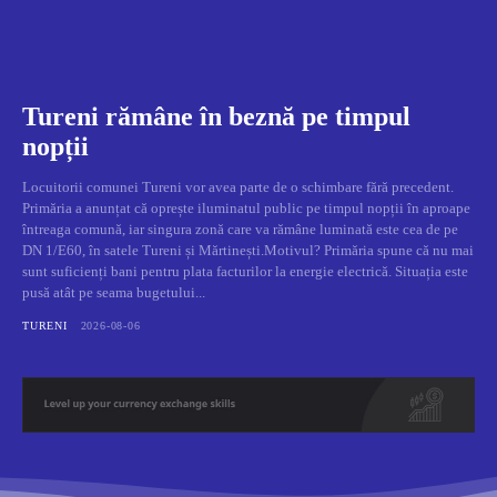
Tureni rămâne în beznă pe timpul
nopții
Locuitorii comunei Tureni vor avea parte de o schimbare fără precedent.
Primăria a anunțat că oprește iluminatul public pe timpul nopții în aproape
întreaga comună, iar singura zonă care va rămâne luminată este cea de pe
DN 1/E60, în satele Tureni și Mărtinești.Motivul? Primăria spune că nu mai
sunt suficienți bani pentru plata facturilor la energie electrică. Situația este
pusă atât pe seama bugetului...
TURENI
2026-08-06