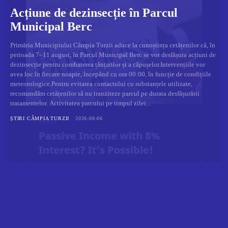
Acțiune de dezinsecție în Parcul
Municipal Berc
Primăria Municipiului Câmpia Turzii aduce la cunoștința cetățenilor că, în
perioada 7–11 august, în Parcul Municipal Berc se vor desfășura acțiuni de
dezinsecție pentru combaterea țânțarilor și a căpușelor.Intervențiile vor
avea loc în fiecare noapte, începând cu ora 00:00, în funcție de condițiile
meteorologice.Pentru evitarea contactului cu substanțele utilizate,
recomandăm cetățenilor să nu tranziteze parcul pe durata desfășurării
tratamentelor. Activitatea parcului pe timpul zilei...
ȘTIRI CÂMPIA TURZII
2026-08-06