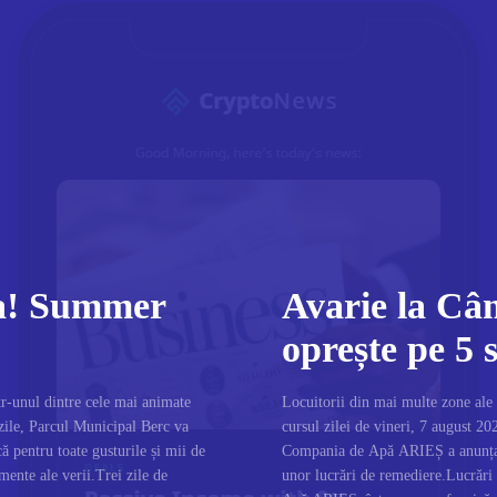
ra! Summer
Avarie la Câ
oprește pe 5 s
r-unul dintre cele mai animate
Locuitorii din mai multe zone ale
zile, Parcul Municipal Berc va
cursul zilei de vineri, 7 august 20
ă pentru toate gusturile și mii de
Compania de Apă ARIEȘ a anunțat c
imente ale verii.Trei zile de
unor lucrări de remediere.Lucrăr