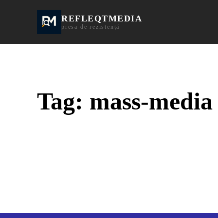
REFLEQTMEDIA
Informații Turda | I
presa de rezistență
Tag:
mass-media