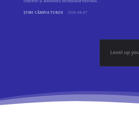
concerte și atmosferă incendiarăFestivalul...
ȘTIRI CÂMPIA TURZII
2026-08-07