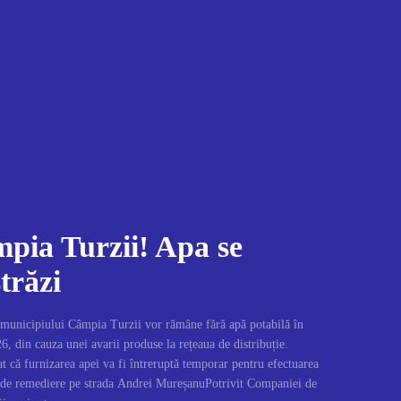
mpia Turzii! Apa se
trăzi
 municipiului Câmpia Turzii vor rămâne fără apă potabilă în
26, din cauza unei avarii produse la rețeaua de distribuție.
ă furnizarea apei va fi întreruptă temporar pentru efectuarea
i de remediere pe strada Andrei MureșanuPotrivit Companiei de