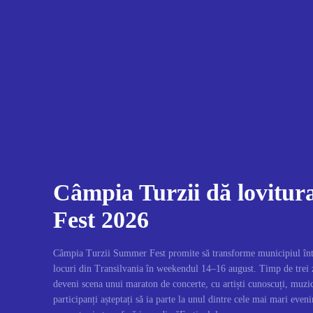
Câmpia Turzii dă lovitu
Fest 2026
Câmpia Turzii Summer Fest promite să transforme municipiul înt
locuri din Transilvania în weekendul 14–16 august. Timp de trei 
deveni scena unui maraton de concerte, cu artiști cunoscuți, muzic
participanți așteptați să ia parte la unul dintre cele mai mari even