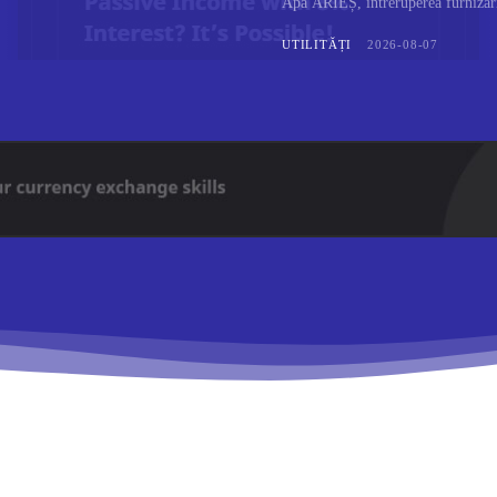
Apă ARIEȘ, întreruperea furnizării
UTILITĂȚI
2026-08-07