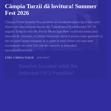
Câmpia Turzii dă lovitura! Summer
Fest 2026
Câmpia Turzii Summer Fest promite să transforme municipiul într-unul
dintre cele mai animate locuri din Transilvania în weekendul 14–16
august. Timp de trei zile, Parcul Municipal Berc va deveni scena unui
maraton de concerte, cu artiști cunoscuți, muzică pentru toate gusturile și
mii de participanți așteptați să ia parte la unul dintre cele mai mari
evenimente ale verii.Trei zile de concerte și atmosferă
incendiarăFestivalul...
ȘTIRI CÂMPIA TURZII
2026-08-07