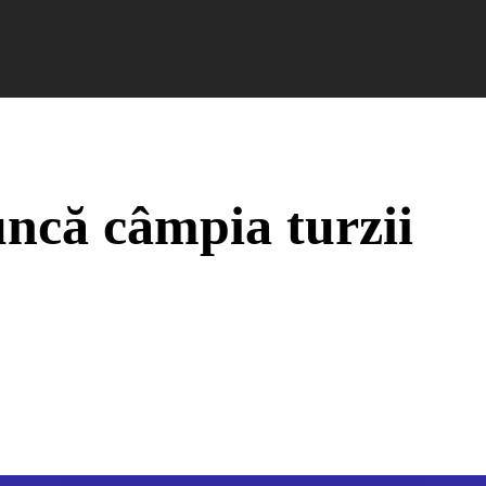
nformații Câmpia Turzii
ȘTIRI!
Politica GDPR/Cook
uncă câmpia turzii