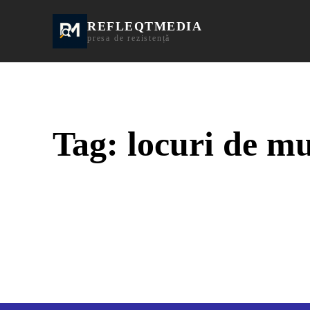
REFLEQTMEDIA
Informații Turda | I
presa de rezistență
Tag:
locuri de m