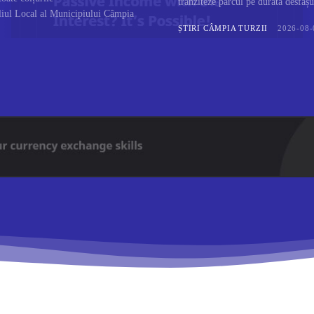
tranziteze parcul pe durata desfășu
iliul Local al Municipiului Câmpia
ȘTIRI CÂMPIA TURZII
2026-08-