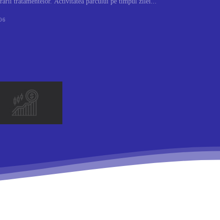
rării tratamentelor. Activitatea parcului pe timpul zilei...
06