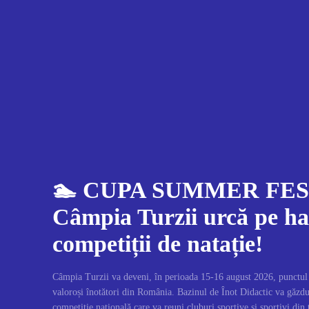
🏊 CUPA SUMMER FEST
Câmpia Turzii urcă pe ha
competiții de natație!
Câmpia Turzii va deveni, în perioada 15-16 august 2026, punctul d
valoroși înotători din România. Bazinul de Înot Didactic va găz
competiție națională care va reuni cluburi sportive și sportivi din 