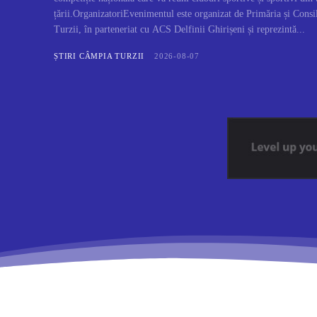
țării.OrganizatoriEvenimentul este organizat de Primăria și Cons
Turzii, în parteneriat cu ACS Delfinii Ghirișeni și reprezintă...
ȘTIRI CÂMPIA TURZII
2026-08-07