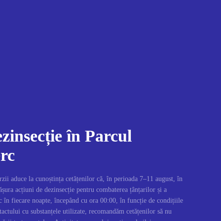
zinsecție în Parcul
rc
i aduce la cunoștința cetățenilor că, în perioada 7–11 august, în
șura acțiuni de dezinsecție pentru combaterea țânțarilor și a
c în fiecare noapte, începând cu ora 00:00, în funcție de condițiile
actului cu substanțele utilizate, recomandăm cetățenilor să nu