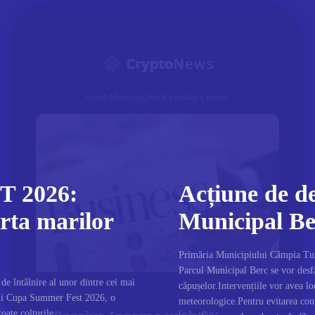
 2026:
Acțiune de de
rta marilor
Municipal Be
Primăria Municipiului Câmpia Turzi
Parcul Municipal Berc se vor desfă
e întâlnire al unor dintre cei mai
căpușelor.Intervențiile vor avea lo
dui Cupa Summer Fest 2026, o
meteorologice.Pentru evitarea cont
toate colțurile