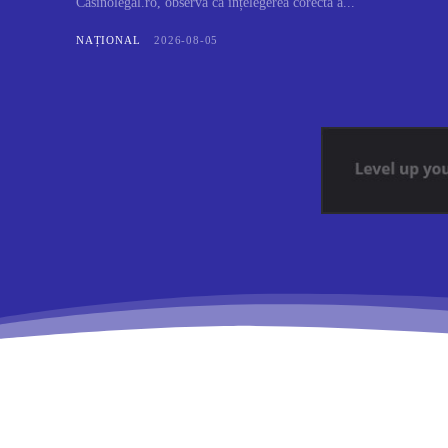
Casinolegal.ro, observă că înțelegerea corectă a...
NAȚIONAL
2026-08-05