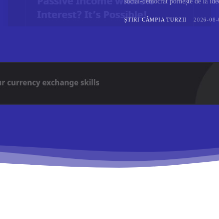
social-democrat pornește de la ideea
ȘTIRI CÂMPIA TURZII
2026-08-