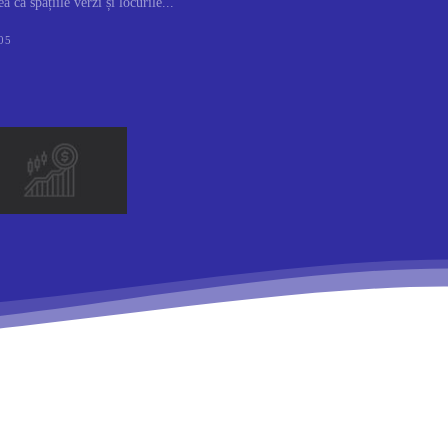
 că spațiile verzi și locurile...
05