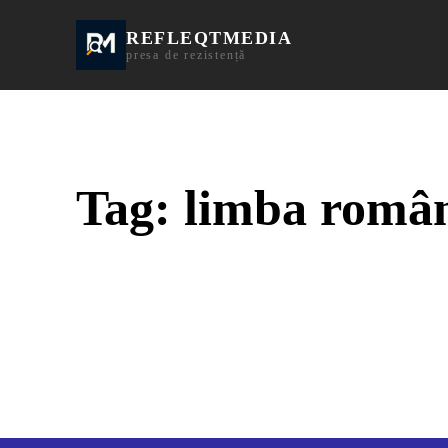
REFLEQTMEDIA
Informații Turda | I
presa de rezistență
Tag:
limba româ