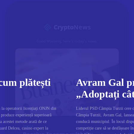
cum plătești
Avram Gal pr
„Adoptați câ
 la operatorii licențiați ONJN din
Liderul PSD Câmpia Turzii cere o
 produce experiență superioară
Câmpia Turzii, Avram Gal, lansează
 a acestei metode arată de ce
conducă municipiul. În locul disput
uard Delcea, casino expert la
competiție care să se desfășoare în