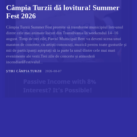
Câmpia Turzii dă lovitura! Summer
Fest 2026
Câmpia Turzii Summer Fest promite să transforme municipiul într-unul
dintre cele mai animate locuri din Transilvania în weekendul 14–16
august. Timp de trei zile, Parcul Municipal Berc va deveni scena unui
maraton de concerte, cu artiști cunoscuți, muzică pentru toate gusturile și
mii de participanți așteptați să ia parte la unul dintre cele mai mari
evenimente ale verii.Trei zile de concerte și atmosferă
incendiarăFestivalul...
ȘTIRI CÂMPIA TURZII
2026-08-07