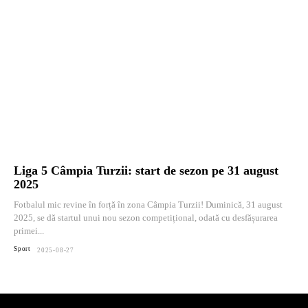
Liga 5 Câmpia Turzii: start de sezon pe 31 august
2025
Fotbalul mic revine în forță în zona Câmpia Turzii! Duminică, 31 august
2025, se dă startul unui nou sezon competițional, odată cu desfășurarea
primei...
Sport
2025-08-27