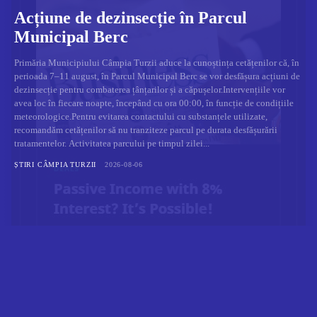
Acțiune de dezinsecție în Parcul
Municipal Berc
Primăria Municipiului Câmpia Turzii aduce la cunoștința cetățenilor că, în
perioada 7–11 august, în Parcul Municipal Berc se vor desfășura acțiuni de
dezinsecție pentru combaterea țânțarilor și a căpușelor.Intervențiile vor
avea loc în fiecare noapte, începând cu ora 00:00, în funcție de condițiile
meteorologice.Pentru evitarea contactului cu substanțele utilizate,
recomandăm cetățenilor să nu tranziteze parcul pe durata desfășurării
tratamentelor. Activitatea parcului pe timpul zilei...
ȘTIRI CÂMPIA TURZII
2026-08-06