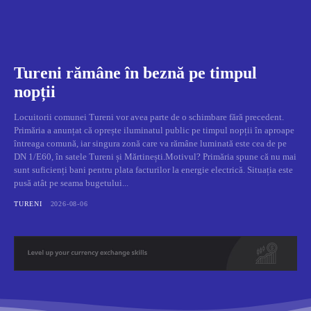
Tureni rămâne în beznă pe timpul
nopții
Locuitorii comunei Tureni vor avea parte de o schimbare fără precedent.
Primăria a anunțat că oprește iluminatul public pe timpul nopții în aproape
întreaga comună, iar singura zonă care va rămâne luminată este cea de pe
DN 1/E60, în satele Tureni și Mărtinești.Motivul? Primăria spune că nu mai
sunt suficienți bani pentru plata facturilor la energie electrică. Situația este
pusă atât pe seama bugetului...
TURENI
2026-08-06