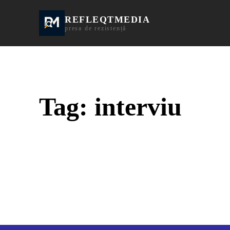
REFLEQTMEDIA
Informații Turda | I
presa de rezistență
Tag:
interviu