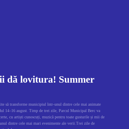
i dă lovitura! Summer
e să transforme municipiul într-unul dintre cele mai animate
dul 14–16 august. Timp de trei zile, Parcul Municipal Berc va
rte, cu artiști cunoscuți, muzică pentru toate gusturile și mii de
la unul dintre cele mai mari evenimente ale verii.Trei zile de