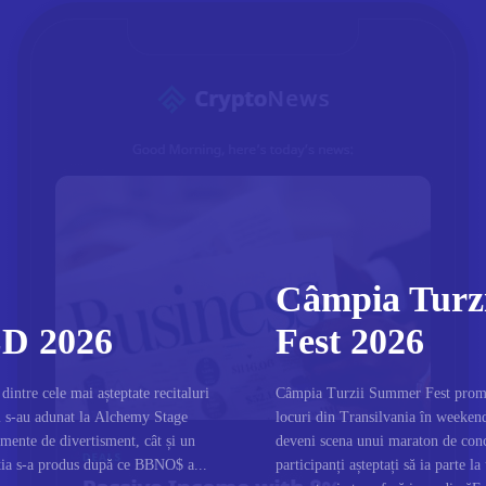
Câmpia Turzi
D 2026
Fest 2026
ntre cele mai așteptate recitaluri
Câmpia Turzii Summer Fest promit
 s-au adunat la Alchemy Stage
locuri din Transilvania în weeken
omente de divertisment, cât și un
deveni scena unui maraton de conce
nția s-a produs după ce BBNO$ a...
participanți așteptați să ia parte 