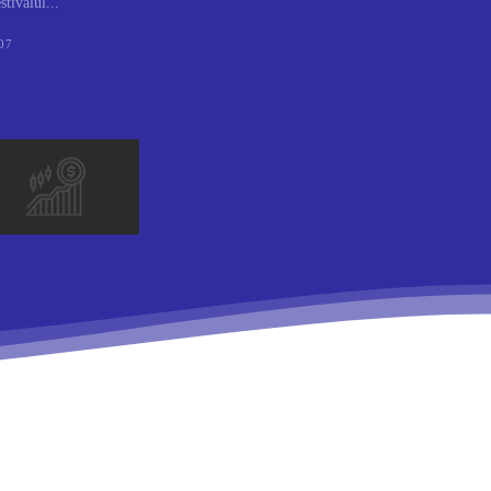
tivalul...
07