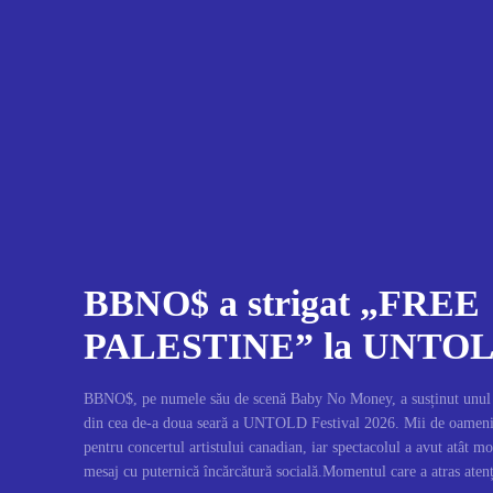
BBNO$ a strigat „FREE
PALESTINE” la UNTOL
BBNO$, pe numele său de scenă Baby No Money, a susținut unul di
din cea de-a doua seară a UNTOLD Festival 2026. Mii de oameni
pentru concertul artistului canadian, iar spectacolul a avut atât m
mesaj cu puternică încărcătură socială.Momentul care a atras ate