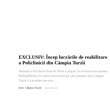
EXCLUSIV: Încep lucrările de reabilitare
a Policlinicii din Câmpia Turzii
Anunțul a fost făcut chiar de Dorin Lojigan, în exclusivitate pentru
RefleqtMedia, în cadrul interviului pe care primarul din Câmpia
Turzii l-a acordat site-ului...
Știri Câmpia Turzii
2019-05-02