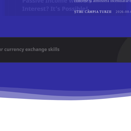
concerte și atmosferă incendiarăFes
ȘTIRI CÂMPIA TURZII
2026-08-