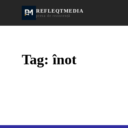
REFLEQTMEDIA
Informații Turda | I
presa de rezistență
Tag:
înot