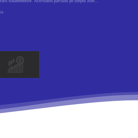
rării tratamentelor. Activitatea parcului pe timpul zilei...
06