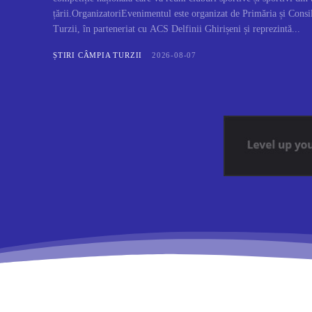
țării.OrganizatoriEvenimentul este organizat de Primăria și Cons
Turzii, în parteneriat cu ACS Delfinii Ghirișeni și reprezintă...
ȘTIRI CÂMPIA TURZII
2026-08-07