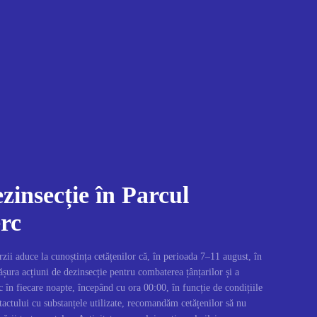
zinsecție în Parcul
rc
i aduce la cunoștința cetățenilor că, în perioada 7–11 august, în
șura acțiuni de dezinsecție pentru combaterea țânțarilor și a
c în fiecare noapte, începând cu ora 00:00, în funcție de condițiile
actului cu substanțele utilizate, recomandăm cetățenilor să nu