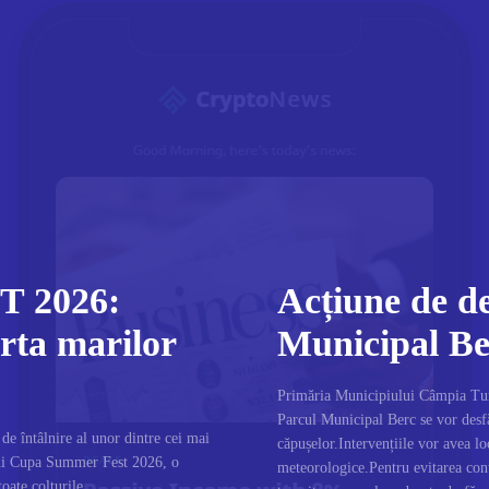
 2026:
Acțiune de de
rta marilor
Municipal Be
Primăria Municipiului Câmpia Turzi
Parcul Municipal Berc se vor desfă
e întâlnire al unor dintre cei mai
căpușelor.Intervențiile vor avea lo
dui Cupa Summer Fest 2026, o
meteorologice.Pentru evitarea cont
toate colțurile