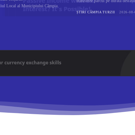
tranziteze parcul pe durata desfășu
iliul Local al Municipiului Câmpia
ȘTIRI CÂMPIA TURZII
2026-08-