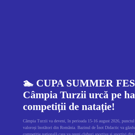
🏊 CUPA SUMMER FEST
Câmpia Turzii urcă pe ha
competiții de natație!
Câmpia Turzii va deveni, în perioada 15-16 august 2026, punctul d
valoroși înotători din România. Bazinul de Înot Didactic va găz
competiție națională care va reuni cluburi sportive și sportivi din 