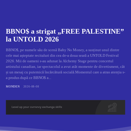
BBNO$ a strigat „FREE PALESTINE”
la UNTOLD 2026
BBNO$, pe numele său de scenă Baby No Money, a susținut unul dintre
cele mai așteptate recitaluri din cea de-a doua seară a UNTOLD Festival
2026. Mii de oameni s-au adunat la Alchemy Stage pentru concertul
artistului canadian, iar spectacolul a avut atât momente de divertisment, cât
și un mesaj cu puternică încărcătură socială.Momentul care a atras atenția s-
a produs după ce BBNO$ a...
MONDEN
2026-08-08