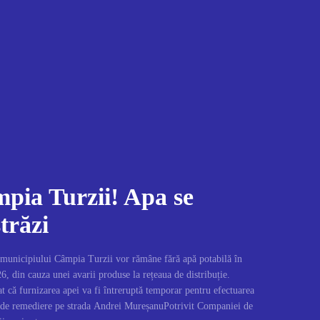
mpia Turzii! Apa se
trăzi
 municipiului Câmpia Turzii vor rămâne fără apă potabilă în
26, din cauza unei avarii produse la rețeaua de distribuție.
ă furnizarea apei va fi întreruptă temporar pentru efectuarea
i de remediere pe strada Andrei MureșanuPotrivit Companiei de