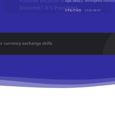
Apă ARIEȘ, întreruperea furnizării
UTILITĂȚI
2026-08-07