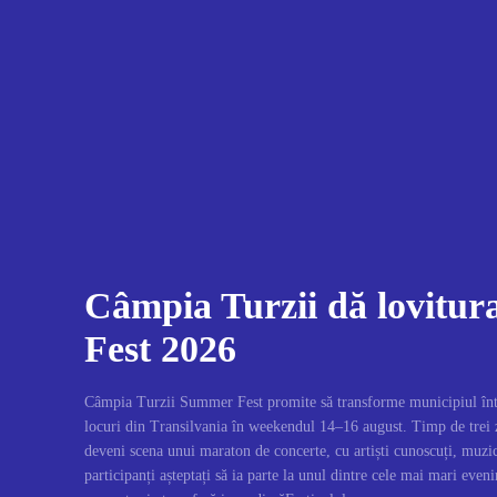
Câmpia Turzii dă lovitu
Fest 2026
Câmpia Turzii Summer Fest promite să transforme municipiul înt
locuri din Transilvania în weekendul 14–16 august. Timp de trei 
deveni scena unui maraton de concerte, cu artiști cunoscuți, muzic
participanți așteptați să ia parte la unul dintre cele mai mari even