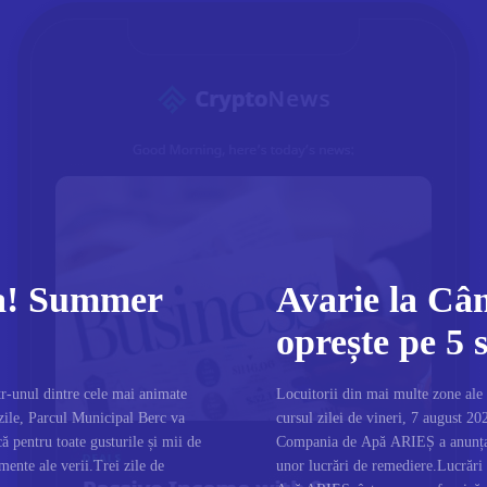
ra! Summer
Avarie la Câ
oprește pe 5 s
r-unul dintre cele mai animate
Locuitorii din mai multe zone ale
zile, Parcul Municipal Berc va
cursul zilei de vineri, 7 august 20
ă pentru toate gusturile și mii de
Compania de Apă ARIEȘ a anunțat c
imente ale verii.Trei zile de
unor lucrări de remediere.Lucrăr