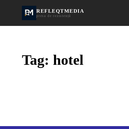
REFLEQTMEDIA
Informații Turda | I
presa de rezistență
Tag:
hotel