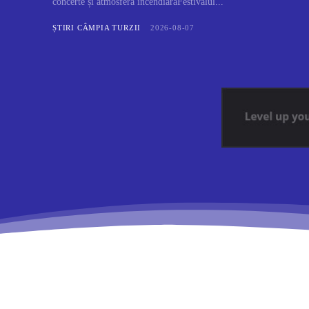
concerte și atmosferă incendiarăFestivalul...
ȘTIRI CÂMPIA TURZII
2026-08-07