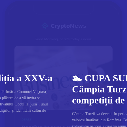
diția a XXV-a
🏊 CUPA SU
Câmpia Turzi
calePrimăria Comunei Viișoara,
competiții de
 plăcere de a vă invita să
stivalului „Jocul la Șură”, unul
iilor și identității culturale
Câmpia Turzii va deveni, în perioa
valoroși înotători din România. 
competiție națională care va reuni 