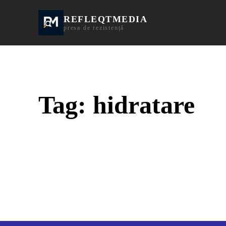
REFLEQTMEDIA
Informații Turda | I
presa de rezistență
Tag:
hidratare