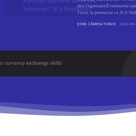
țării.OrganizatoriEvenimentul est
Turzii, în parteneriat cu ACS Delfi
ȘTIRI CÂMPIA TURZII
2026-08-