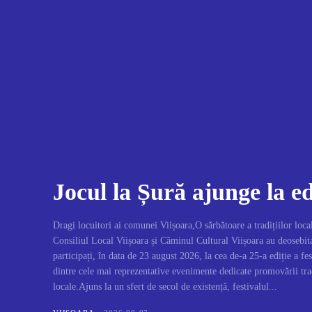
Jocul la Șură ajunge la e
Dragi locuitori ai comunei Viișoara,O sărbătoare a tradițiilor lo
Consiliul Local Viișoara și Căminul Cultural Viișoara au deosebita
participați, în data de 23 august 2026, la cea de-a 25-a ediție a fe
dintre cele mai reprezentative evenimente dedicate promovării tradiț
locale.Ajuns la un sfert de secol de existență, festivalul...