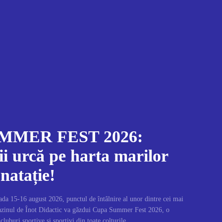
MMER FEST 2026:
i urcă pe harta marilor
 natație!
da 15-16 august 2026, punctul de întâlnire al unor dintre cei mai
Bazinul de Înot Didactic va găzdui Cupa Summer Fest 2026, o
cluburi sportive și sportivi din toate colțurile