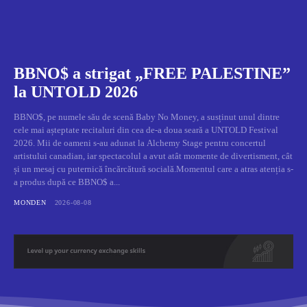
BBNO$ a strigat „FREE PALESTINE”
la UNTOLD 2026
BBNO$, pe numele său de scenă Baby No Money, a susținut unul dintre
cele mai așteptate recitaluri din cea de-a doua seară a UNTOLD Festival
2026. Mii de oameni s-au adunat la Alchemy Stage pentru concertul
artistului canadian, iar spectacolul a avut atât momente de divertisment, cât
și un mesaj cu puternică încărcătură socială.Momentul care a atras atenția s-
a produs după ce BBNO$ a...
MONDEN
2026-08-08