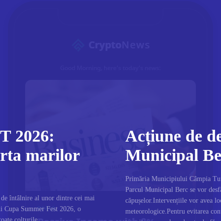
 2026:
Acțiune de de
rta marilor
Municipal Be
Primăria Municipiului Câmpia Turzi
Parcul Municipal Berc se vor desfă
e întâlnire al unor dintre cei mai
căpușelor.Intervențiile vor avea lo
dui Cupa Summer Fest 2026, o
meteorologice.Pentru evitarea cont
toate colțurile