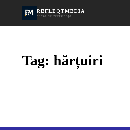
REFLEQTMEDIA
Informații Turda | I
presa de rezistență
Tag:
hărțuiri