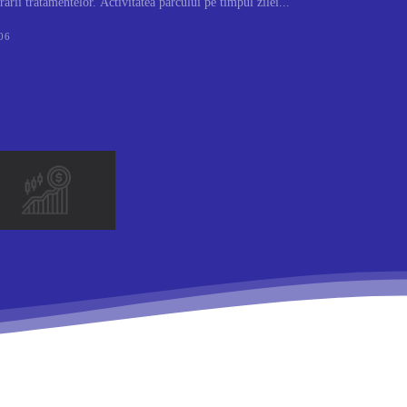
rării tratamentelor. Activitatea parcului pe timpul zilei...
06