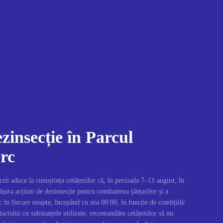
zinsecție în Parcul
rc
i aduce la cunoștința cetățenilor că, în perioada 7–11 august, în
șura acțiuni de dezinsecție pentru combaterea țânțarilor și a
c în fiecare noapte, începând cu ora 00:00, în funcție de condițiile
actului cu substanțele utilizate, recomandăm cetățenilor să nu