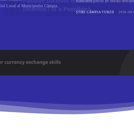
tranziteze parcul pe durata desfășu
iliul Local al Municipiului Câmpia
ȘTIRI CÂMPIA TURZII
2026-08-