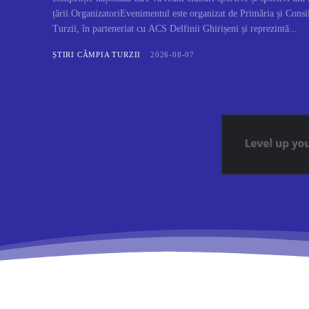
țării.OrganizatoriEvenimentul este organizat de Primăria și Cons
Turzii, în parteneriat cu ACS Delfinii Ghirișeni și reprezintă...
ȘTIRI CÂMPIA TURZII
2026-08-07