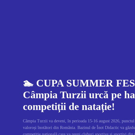
🏊 CUPA SUMMER FEST
Câmpia Turzii urcă pe ha
competiții de natație!
Câmpia Turzii va deveni, în perioada 15-16 august 2026, punctul d
valoroși înotători din România. Bazinul de Înot Didactic va găz
competiție națională care va reuni cluburi sportive și sportivi din 