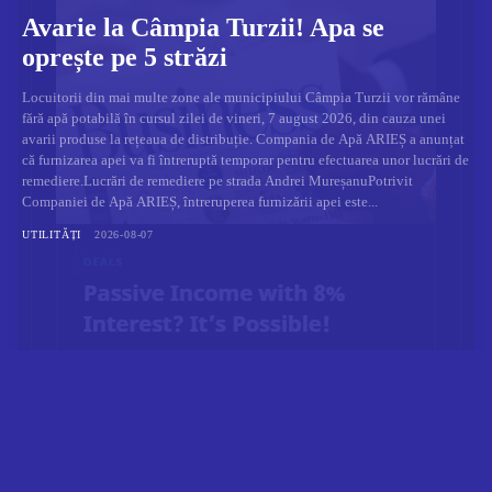
Avarie la Câmpia Turzii! Apa se
oprește pe 5 străzi
Locuitorii din mai multe zone ale municipiului Câmpia Turzii vor rămâne
fără apă potabilă în cursul zilei de vineri, 7 august 2026, din cauza unei
avarii produse la rețeaua de distribuție. Compania de Apă ARIEȘ a anunțat
că furnizarea apei va fi întreruptă temporar pentru efectuarea unor lucrări de
remediere.Lucrări de remediere pe strada Andrei MureșanuPotrivit
Companiei de Apă ARIEȘ, întreruperea furnizării apei este...
UTILITĂȚI
2026-08-07