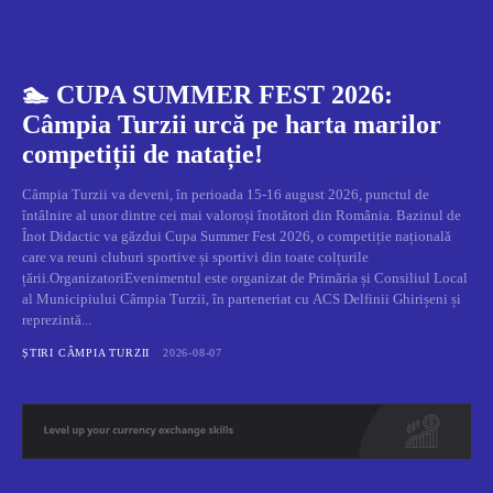
🏊 CUPA SUMMER FEST 2026:
Câmpia Turzii urcă pe harta marilor
competiții de natație!
Câmpia Turzii va deveni, în perioada 15-16 august 2026, punctul de
întâlnire al unor dintre cei mai valoroși înotători din România. Bazinul de
Înot Didactic va găzdui Cupa Summer Fest 2026, o competiție națională
care va reuni cluburi sportive și sportivi din toate colțurile
țării.OrganizatoriEvenimentul este organizat de Primăria și Consiliul Local
al Municipiului Câmpia Turzii, în parteneriat cu ACS Delfinii Ghirișeni și
reprezintă...
ȘTIRI CÂMPIA TURZII
2026-08-07