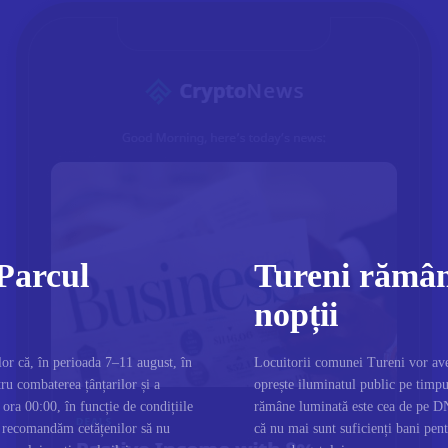
 Parcul
Tureni rămân
nopții
or că, în perioada 7–11 august, în
Locuitorii comunei Tureni vor ave
ru combaterea țânțarilor și a
oprește iluminatul public pe timpu
 ora 00:00, în funcție de condițiile
rămâne luminată este cea de pe DN
e, recomandăm cetățenilor să nu
că nu mai sunt suficienți bani pentr