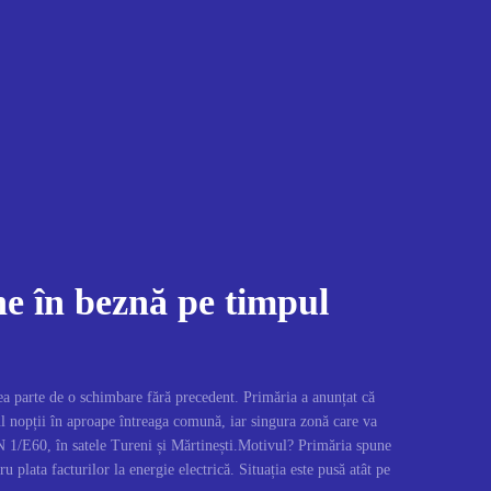
e în beznă pe timpul
a parte de o schimbare fără precedent. Primăria a anunțat că
l nopții în aproape întreaga comună, iar singura zonă care va
 1/E60, în satele Tureni și Mărtinești.Motivul? Primăria spune
u plata facturilor la energie electrică. Situația este pusă atât pe