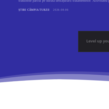
tranziteze parcul pe durata desfășurării tratamentelor. Activitatea 
ȘTIRI CÂMPIA TURZII
2026-08-06