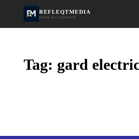
REFLEQTMEDIA
Informații Turda | I
presa de rezistență
Tag:
gard electri