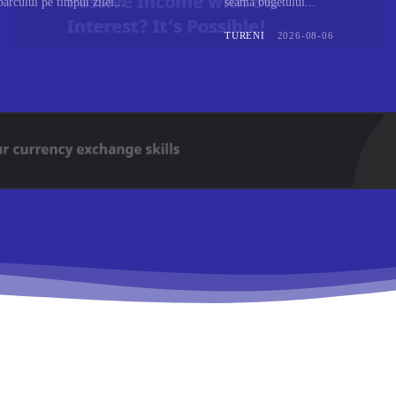
parcului pe timpul zilei...
seama bugetului...
TURENI
2026-08-06