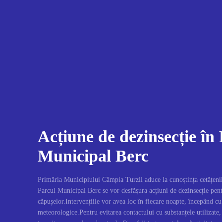
Acțiune de dezinsecție în
Municipal Berc
Primăria Municipiului Câmpia Turzii aduce la cunoștința cetățenil
Parcul Municipal Berc se vor desfășura acțiuni de dezinsecție pent
căpușelor.Intervențiile vor avea loc în fiecare noapte, începând cu
meteorologice.Pentru evitarea contactului cu substanțele utilizat