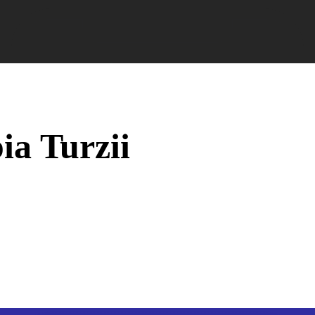
nformații Câmpia Turzii
ȘTIRI!
Politica GDPR/Cook
ia Turzii