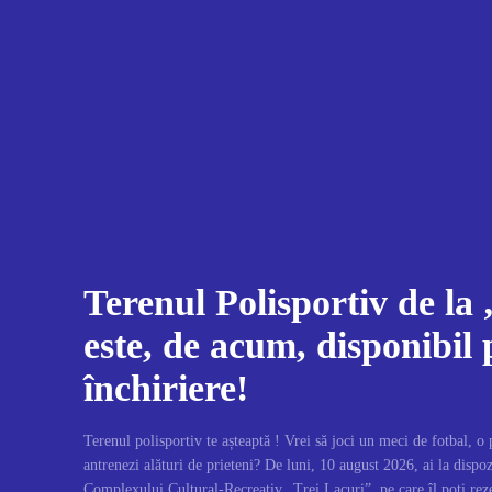
Terenul Polisportiv de la
este, de acum, disponibil
închiriere!
Terenul polisportiv te așteaptă ! Vrei să joci un meci de fotbal, o 
antrenezi alături de prieteni? De luni, 10 august 2026, ai la dispo
Complexului Cultural-Recreativ „Trei Lacuri”, pe care îl poți rez