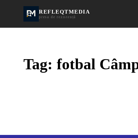
REFLEQTMEDIA
Informații Turda | I
presa de rezistență
Tag:
fotbal Câmp