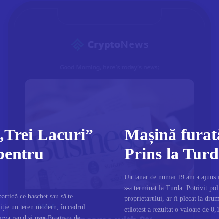
 „Trei Lacuri”
Mașină furată
 pentru
Prins la Tur
Un tânăr de numai 19 ani a ajuns în
s-a terminat la Turda. Potrivit poli
partidă de baschet sau să te
proprietarului, ar fi plecat la dru
ziție un teren modern, în cadrul
etilotest a rezultat o valoare de 0,
erva rapid și ușor.Program de