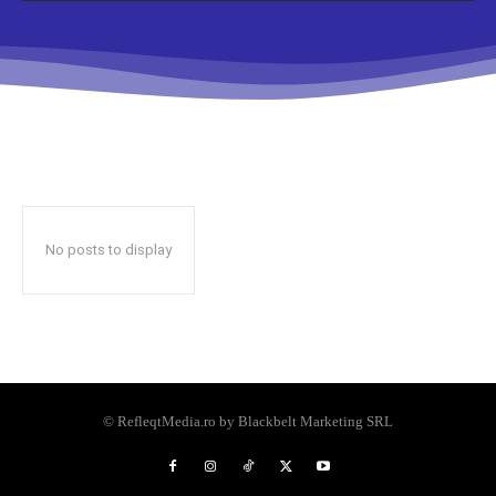
No posts to display
© RefleqtMedia.ro by Blackbelt Marketing SRL