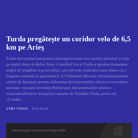
Turda pregătește un coridor velo de 6,5
km pe Arieș
Turda face primul pas pentru amenajarea unui nou coridor pietonal și velo
pe malul drept al râului Arieș. Consiliul Local Turda a aprobat demararea
etapei de pregătire a proiectului, care prevede realizarea unui traseu cu o
lungime estimată la aproximativ 6,5 kilometri.Decizia vizează depunerea
cererii de finanțare pentru elaborarea documentațiilor tehnico-economice
necesare viitoarei investiții.Primul pas: documentațiile tehnico-
economicePotrivit mesajului transmis de Primăria Turda, proiectul
„Coridor...
ȘTIRI TURDA
2026-08-08