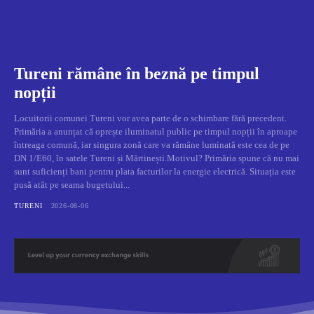
Tureni rămâne în beznă pe timpul
nopții
Locuitorii comunei Tureni vor avea parte de o schimbare fără precedent.
Primăria a anunțat că oprește iluminatul public pe timpul nopții în aproape
întreaga comună, iar singura zonă care va rămâne luminată este cea de pe
DN 1/E60, în satele Tureni și Mărtinești.Motivul? Primăria spune că nu mai
sunt suficienți bani pentru plata facturilor la energie electrică. Situația este
pusă atât pe seama bugetului...
TURENI
2026-08-06