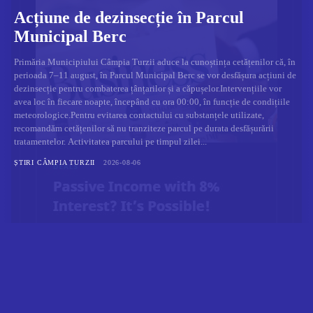
Acțiune de dezinsecție în Parcul
Municipal Berc
Primăria Municipiului Câmpia Turzii aduce la cunoștința cetățenilor că, în
perioada 7–11 august, în Parcul Municipal Berc se vor desfășura acțiuni de
dezinsecție pentru combaterea țânțarilor și a căpușelor.Intervențiile vor
avea loc în fiecare noapte, începând cu ora 00:00, în funcție de condițiile
meteorologice.Pentru evitarea contactului cu substanțele utilizate,
recomandăm cetățenilor să nu tranziteze parcul pe durata desfășurării
tratamentelor. Activitatea parcului pe timpul zilei...
ȘTIRI CÂMPIA TURZII
2026-08-06