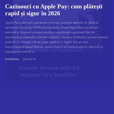
Cazinouri cu Apple Pay: cum plătești
rapid și sigur în 2026
Apple Pay a devenit una dintre cele mai preferate metode de plată la
operatorii licențiați ONJN din România. Combinația între securitate
maximă și fricțiune minimă produce experiență superioară față de
introducerea manuală a datelor cardului. Analiza detaliată a acestei metode
arată de ce câștigă cotă de piață rapid.Ce e Apple Pay și cum
funcționeazăEduard Delcea, casino expert la Casinolegal.ro, observă că
înțelegerea corectă a...
NAȚIONAL
2026-08-05