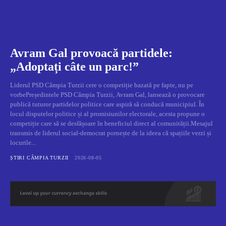
Avram Gal provoacă partidele:
„Adoptați câte un parc!”
Liderul PSD Câmpia Turzii cere o competiție bazată pe fapte, nu pe
vorbePreședintele PSD Câmpia Turzii, Avram Gal, lansează o provocare
publică tuturor partidelor politice care aspiră să conducă municipiul. În
locul disputelor politice și al promisiunilor electorale, acesta propune o
competiție care să se desfășoare în beneficiul direct al comunității.Mesajul
transmis de liderul social-democrat pornește de la ideea că spațiile verzi și
locurile...
ȘTIRI CÂMPIA TURZII
2026-08-05