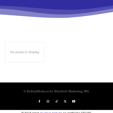
No posts to display
© RefleqtMedia.ro by Blackbelt Marketing SRL