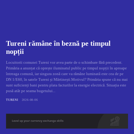
Tureni rămâne în beznă pe timpul
nopții
Locuitorii comunei Tureni vor avea parte de o schimbare fără precedent.
Primăria a anunțat că oprește iluminatul public pe timpul nopții în aproape
întreaga comună, iar singura zonă care va rămâne luminată este cea de pe
DN 1/E60, în satele Tureni și Mărtinești.Motivul? Primăria spune că nu mai
sunt suficienți bani pentru plata facturilor la energie electrică. Situația este
pusă atât pe seama bugetului...
TURENI
2026-08-06