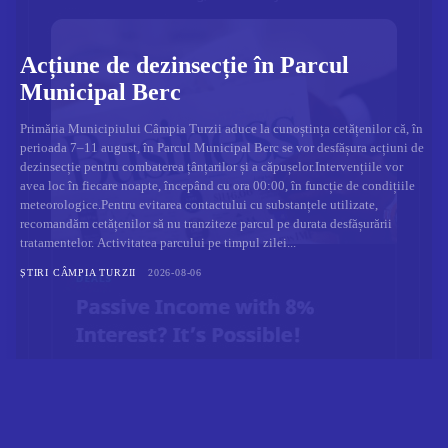
Acțiune de dezinsecție în Parcul
Municipal Berc
Primăria Municipiului Câmpia Turzii aduce la cunoștința cetățenilor că, în
perioada 7–11 august, în Parcul Municipal Berc se vor desfășura acțiuni de
dezinsecție pentru combaterea țânțarilor și a căpușelor.Intervențiile vor
avea loc în fiecare noapte, începând cu ora 00:00, în funcție de condițiile
meteorologice.Pentru evitarea contactului cu substanțele utilizate,
recomandăm cetățenilor să nu tranziteze parcul pe durata desfășurării
tratamentelor. Activitatea parcului pe timpul zilei...
ȘTIRI CÂMPIA TURZII
2026-08-06