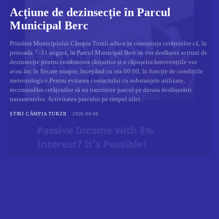
Acțiune de dezinsecție în Parcul
Municipal Berc
Primăria Municipiului Câmpia Turzii aduce la cunoștința cetățenilor că, în
perioada 7–11 august, în Parcul Municipal Berc se vor desfășura acțiuni de
dezinsecție pentru combaterea țânțarilor și a căpușelor.Intervențiile vor
avea loc în fiecare noapte, începând cu ora 00:00, în funcție de condițiile
meteorologice.Pentru evitarea contactului cu substanțele utilizate,
recomandăm cetățenilor să nu tranziteze parcul pe durata desfășurării
tratamentelor. Activitatea parcului pe timpul zilei...
ȘTIRI CÂMPIA TURZII
2026-08-06