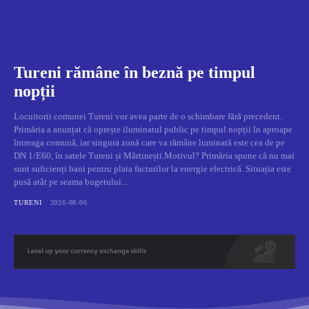
Tureni rămâne în beznă pe timpul
nopții
Locuitorii comunei Tureni vor avea parte de o schimbare fără precedent.
Primăria a anunțat că oprește iluminatul public pe timpul nopții în aproape
întreaga comună, iar singura zonă care va rămâne luminată este cea de pe
DN 1/E60, în satele Tureni și Mărtinești.Motivul? Primăria spune că nu mai
sunt suficienți bani pentru plata facturilor la energie electrică. Situația este
pusă atât pe seama bugetului...
TURENI
2026-08-06