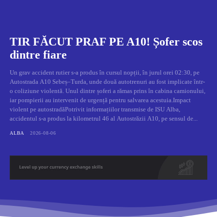
TIR FĂCUT PRAF PE A10! Șofer scos
dintre fiare
Un grav accident rutier s-a produs în cursul nopții, în jurul orei 02:30, pe
Autostrada A10 Sebeș–Turda, unde două autotrenuri au fost implicate într-
o coliziune violentă. Unul dintre șoferi a rămas prins în cabina camionului,
iar pompierii au intervenit de urgență pentru salvarea acestuia.Impact
violent pe autostradăPotrivit informațiilor transmise de ISU Alba,
accidentul s-a produs la kilometrul 46 al Autostrăzii A10, pe sensul de...
ALBA
2026-08-06