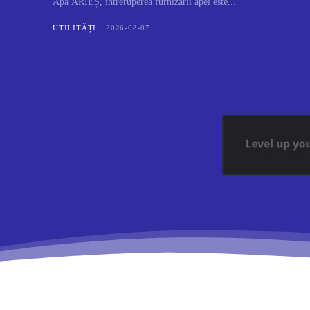
Apă ARIEȘ, întreruperea furnizării apei este...
UTILITĂȚI
2026-08-07