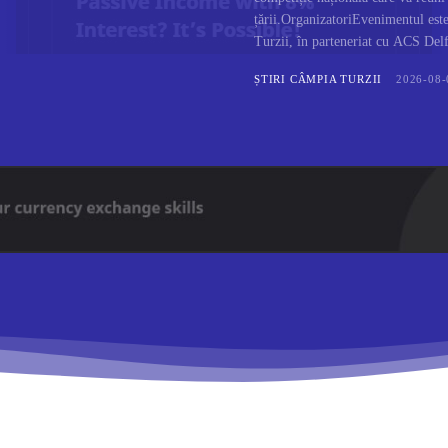
țării.OrganizatoriEvenimentul est
Turzii, în parteneriat cu ACS Delfi
ȘTIRI CÂMPIA TURZII
2026-08-