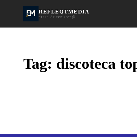
REFLEQTMEDIA
Informații Turda | I
presa de rezistență
Tag:
discoteca to