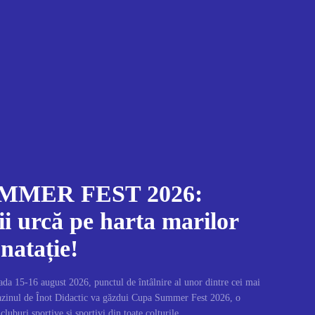
MMER FEST 2026:
i urcă pe harta marilor
 natație!
da 15-16 august 2026, punctul de întâlnire al unor dintre cei mai
Bazinul de Înot Didactic va găzdui Cupa Summer Fest 2026, o
cluburi sportive și sportivi din toate colțurile