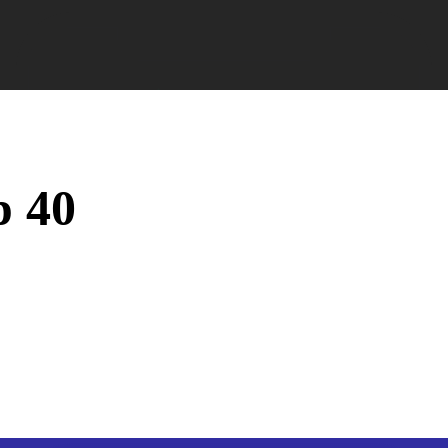
nformații Câmpia Turzii
ȘTIRI!
Politica GDPR/Cook
p 40