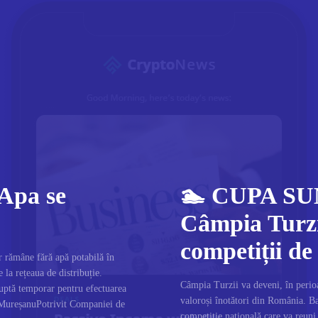
 Apa se
🏊 CUPA SU
Câmpia Turzi
competiții de
 rămâne fără apă potabilă în
 la rețeaua de distribuție.
Câmpia Turzii va deveni, în perioa
uptă temporar pentru efectuarea
valoroși înotători din România. 
 MureșanuPotrivit Companiei de
competiție națională care va reuni 