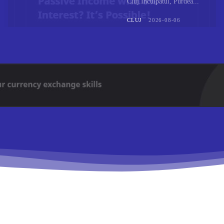
Cluj.Inculpatul, Purdea...
CLUJ
2026-08-06