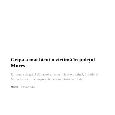
Gripa a mai făcut o victimă în județul
Mureș
Epidemia de gripă din acest an a mai făcut o victimă, în județul
Mureș.Este vorba despre o femeie în vârstă de 63 de...
Mures
2018-02-14