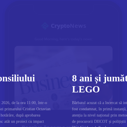
nsiliului
8 ani și jumă
LEGO
 2026, de la ora 11:00, într-o
Bărbatul acuzat că a încercat să 
ției primarului Cristian Octavian
fost condamnat, în primă instanță, 
e hotărâre, după aprobarea
atenția la nivel național prin meto
sc atât un proiect cu impact
de procurorii DIICOT și polițiștii