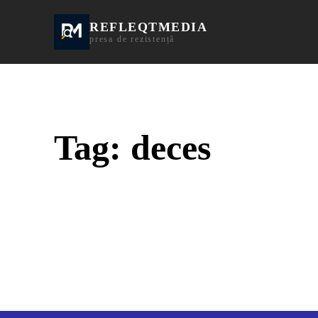
REFLEQTMEDIA
Informații Turda | I
presa de rezistență
Tag:
deces