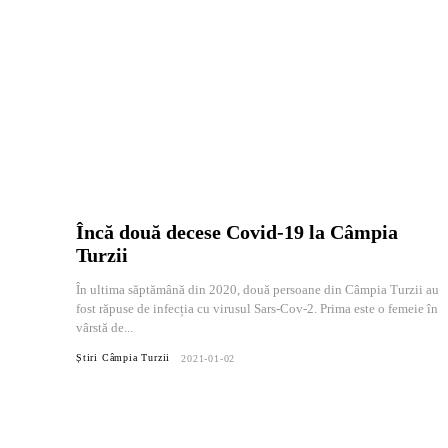
Încă două decese Covid-19 la Câmpia
Turzii
În ultima săptămână din 2020, două persoane din Câmpia Turzii au
fost răpuse de infecția cu virusul Sars-Cov-2. Prima este o femeie în
vârstă de...
Știri Câmpia Turzii
2021-01-02