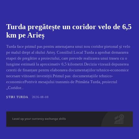
Turda pregătește un coridor velo de 6,5
km pe Arieș
Turda face primul pas pentru amenajarea unui nou coridor pietonal și velo
pe malul drept al râului Arieș. Consiliul Local Turda a aprobat demararea
etapei de pregătire a proiectului, care prevede realizarea unui traseu cu o
lungime estimată la aproximativ 6,5 kilometri.Decizia vizează depunerea
cererii de finanțare pentru elaborarea documentațiilor tehnico-economice
necesare viitoarei investiții.Primul pas: documentațiile tehnico-
economicePotrivit mesajului transmis de Primăria Turda, proiectul
„Coridor...
ȘTIRI TURDA
2026-08-08