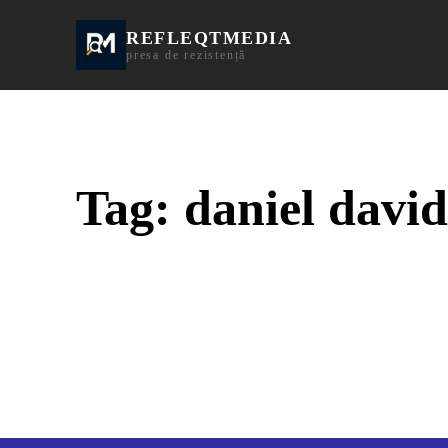
REFLEQTMEDIA
Informații Turda | I
presa de rezistență
Tag:
daniel david