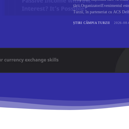
țării.OrganizatoriEvenimentul est
Turzii, în parteneriat cu ACS Delfi
ȘTIRI CÂMPIA TURZII
2026-08-