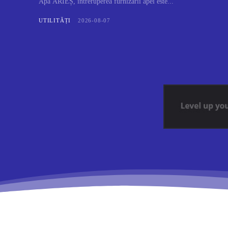
Apă ARIEȘ, întreruperea furnizării apei este...
UTILITĂȚI
2026-08-07