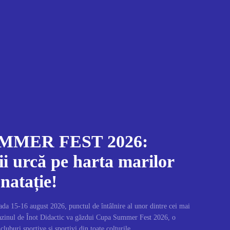
MMER FEST 2026:
i urcă pe harta marilor
 natație!
da 15-16 august 2026, punctul de întâlnire al unor dintre cei mai
Bazinul de Înot Didactic va găzdui Cupa Summer Fest 2026, o
cluburi sportive și sportivi din toate colțurile