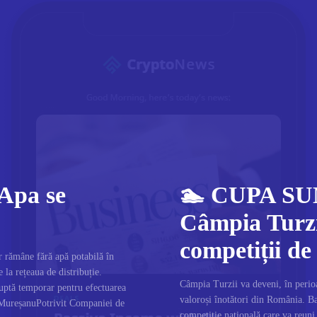
 Apa se
🏊 CUPA SU
Câmpia Turzi
competiții de
 rămâne fără apă potabilă în
 la rețeaua de distribuție.
Câmpia Turzii va deveni, în perioa
uptă temporar pentru efectuarea
valoroși înotători din România. 
 MureșanuPotrivit Companiei de
competiție națională care va reuni 