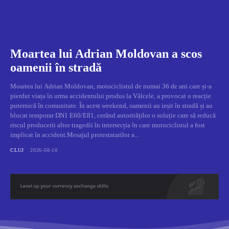
Moartea lui Adrian Moldovan a scos
oamenii în stradă
Moartea lui Adrian Moldovan, motociclistul de numai 36 de ani care și-a
pierdut viața în urma accidentului produs la Vâlcele, a provocat o reacție
puternică în comunitate. În acest weekend, oamenii au ieșit în stradă și au
blocat temporar DN1 E60/E81, cerând autorităților o soluție care să reducă
riscul producerii altor tragedii în intersecția în care motociclistul a fost
implicat în accident.Mesajul protestatarilor a...
CLUJ
2026-08-10